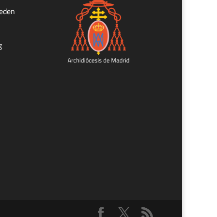
ueden
g