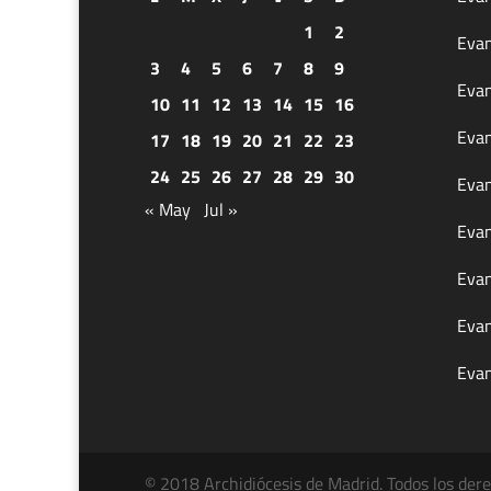
1
2
Evan
3
4
5
6
7
8
9
Evan
10
11
12
13
14
15
16
Evan
17
18
19
20
21
22
23
24
25
26
27
28
29
30
Evan
« May
Jul »
Evan
Evan
Evan
Evan
© 2018 Archidiócesis de Madrid. Todos los der