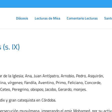
Diócesis
Lecturas de Misa
Comentario Lecturas
Sant
(s. IX)
r de la Iglesia; Ana, Juan Antípatro, Arnobio, Pedro, Asquirón,
ilina, vírgenes; Fandila, Aventino, Primo, Feliciano, Concorde,
, Ceteo, Peregrino, obispos; Jacobo, Gerardo, monjes.
dix y gran catequista en Córdoba.
 persecución musulmana, imperando el emir Mohamed, por su activ