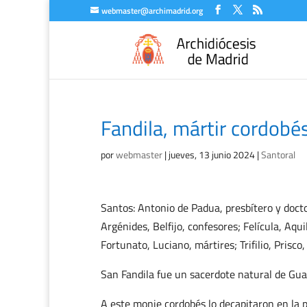
webmaster@archimadrid.org
Fandila, mártir cordobés 
por
webmaster
|
jueves, 13 junio 2024
|
Santoral
Santos: Antonio de Padua, presbítero y docto
Argénides, Belfijo, confesores; Felícula, Aqu
Fortunato, Luciano, mártires; Trifilio, Prisco
San Fandila fue un sacerdote natural de Gua
A este monje cordobés lo decapitaron en la