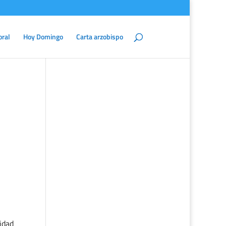
oral
Hoy Domingo
Carta arzobispo
idad