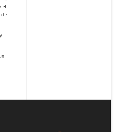
r el
a fe
 y
que