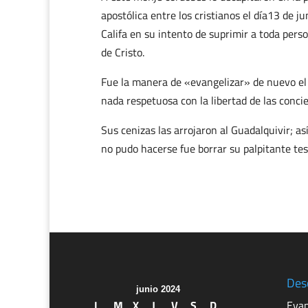
apostólica entre los cristianos el día13 de j
Califa en su intento de suprimir a toda pers
de Cristo.
Fue la manera de «evangelizar» de nuevo el 
nada respetuosa con la libertad de las concie
Sus cenizas las arrojaron al Guadalquivir; as
no pudo hacerse fue borrar su palpitante tes
Des
junio 2024
L
M
X
J
V
S
D
Evan