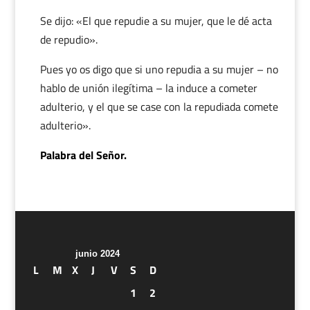
Se dijo: «El que repudie a su mujer, que le dé acta
de repudio».
Pues yo os digo que si uno repudia a su mujer – no
hablo de unión ilegítima – la induce a cometer
adulterio, y el que se case con la repudiada comete
adulterio».
Palabra del Señor.
junio 2024
L
M
X
J
V
S
D
1
2