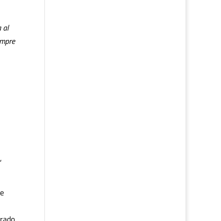
 al
empre
,
de
grado