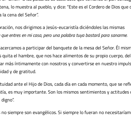
ena, lo muestra al pueblo, y dice: “Este es el Cordero de Dios que 
 la cena del Señor”.
bración, nos dirigimos a Jesús-eucaristía diciéndoles las mismas
e que entres en mi casa, pero una palabra tuya bastará para sanarme.
acercamos a participar del banquete de la mesa del Señor. Él mis
 quita el hambre, que nos hace alimentos de su propio cuerpo, del
star más íntimamente con nosotros y convertirse en nuestro impul
dad y de gratitud.
uidad ante el Hijo de Dios, cada día en cada momento, que se refl
istía, es muy importante. Son los mismos sentimientos y actitudes 
 digno”.
s no siempre son evangélicos. Si siempre lo fueran no necesitaría