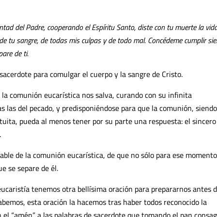
untad del Padre,
cooperando el Espíritu Santo,
diste con tu muerte la vida
 de tu sangre,
de todas mis culpas y de todo mal.
Concédeme cumplir si
are de ti.
 sacerdote para comulgar el cuerpo y la sangre de Cristo.
la comunión eucarística nos salva, curando con su infinita
das las del pecado, y predisponiéndose para que la comunión, siendo
tuita, pueda al menos tener por su parte una respuesta: el sincero
.
arable de la comunión eucarística, de que no sólo para ese momento
e se separe de él.
eucaristía tenemos otra bellísima oración para prepararnos antes 
sabemos, esta oración la hacemos tras haber todos reconocido la
on el “amén” a las palabras de sacerdote que tomando el pan consa