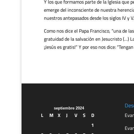
Y los que formamos parte de la Iglesia que 
emerge del inconsciente de nuestra herencia 
nuestros antepasados desde los siglos IV y V.
Como nos dice el Papa Francisco, “una de las
gratuidad de la salvación en Jesucristo (…) L
¡Jesús es gratis!” Y por eso nos dice: “Tenga
Des
septiembre 2024
L
M
X
J
V
S
D
Evan
1
Evan