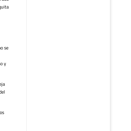
quita
mo se
so y
eja
del
mos