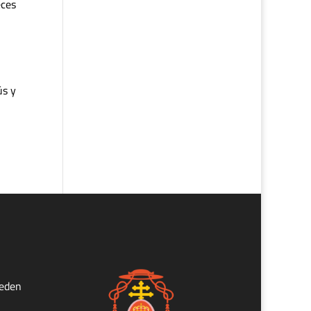
eces
ús y
ueden