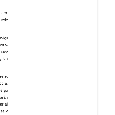
pero,
puede
nsigo
aves,
 nave
y sin
erte.
obra,
uerpo
darán
ar el
nes y