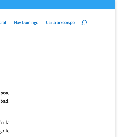
oral
Hoy Domingo
Carta arzobispo
spos;
abad;
ña la
go le