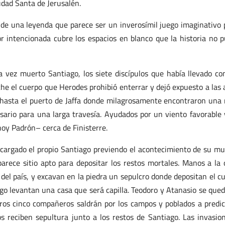
udad Santa de Jerusalén.
a de una leyenda que parece ser un inverosímil juego imaginativo 
r intencionada cubre los espacios en blanco que la historia no 
 vez muerto Santiago, los siete discípulos que había llevado co
e el cuerpo que Herodes prohibió enterrar y dejó expuesto a las 
 hasta el puerto de Jaffa donde milagrosamente encontraron una
esario para una larga travesía. Ayudados por un viento favorable 
hoy Padrón– cerca de Finisterre.
cargado el propio Santiago previendo el acontecimiento de su mu
arece sitio apto para depositar los restos mortales. Manos a la 
 del país, y excavan en la piedra un sepulcro donde depositan el c
go levantan una casa que será capilla. Teodoro y Atanasio se que
tros cinco compañeros saldrán por los campos y poblados a predic
 reciben sepultura junto a los restos de Santiago. Las invasio