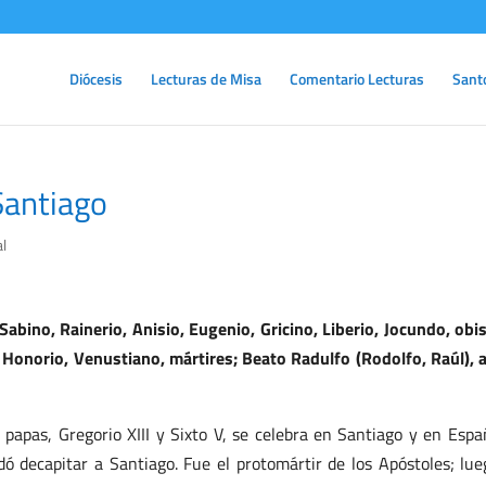
Diócesis
Lecturas de Misa
Comentario Lecturas
Sant
Santiago
l
abino, Rainerio, Anisio, Eugenio, Gricino, Liberio, Jocundo, obi
Honorio, Venustiano, mártires; Beato Radulfo (Rodolfo, Raúl), 
 papas, Gregorio XIII y Sixto V, se celebra en Santiago y en Espa
dó decapitar a Santiago. Fue el protomártir de los Apóstoles; lue