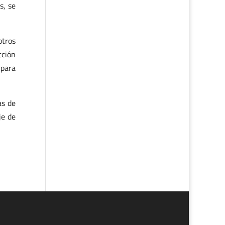
s, se
otros
cción
 para
as de
je de