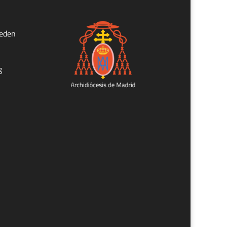
ueden
g