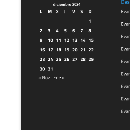
Des
diciembre 2024
L
M
X
J
V
S
D
Evan
1
Evan
2
3
4
5
6
7
8
Evan
9
10
11
12
13
14
15
Evan
16
17
18
19
20
21
22
23
24
25
26
27
28
29
Evan
30
31
Evan
« Nov
Ene »
Evan
Evan
Evan