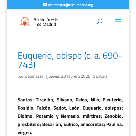
webmaster@archimadrid.org
Euquerio, obispo (c. a. 690-
743)
por
webmaster
|
jueves, 20 febrero 2025
|
Santoral
Santos: Tiranión, Silvano, Peleo, Nilo, Eleuterio,
Posidio, Falcón, Sadot, León, Euquerio, obispos;
Dídimo, Potamio y Nemesio, mártires; Zenobio,
presbítero; Besarión, Eulrico, anacoretas; Paulina,
virgen.