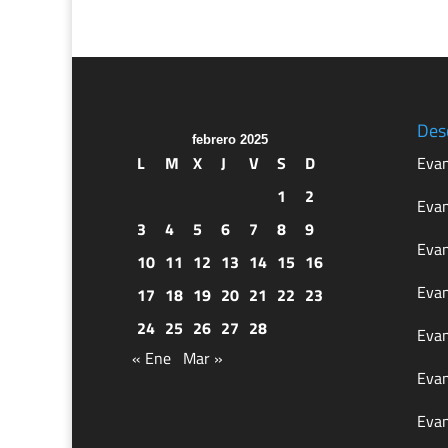
Des
febrero 2025
L
M
X
J
V
S
D
Evan
1
2
Evan
3
4
5
6
7
8
9
Evan
10
11
12
13
14
15
16
Evan
17
18
19
20
21
22
23
24
25
26
27
28
Evan
« Ene
Mar »
Evan
Evan