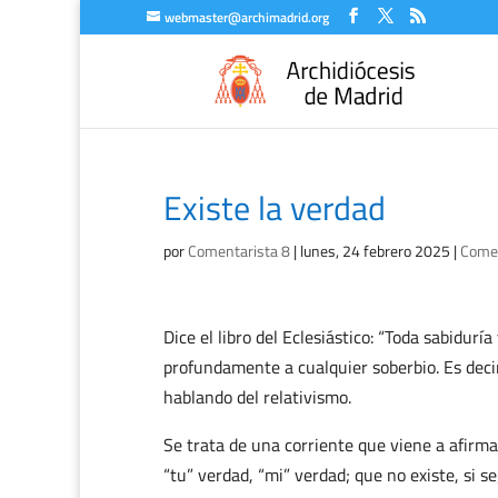
webmaster@archimadrid.org
Existe la verdad
por
Comentarista 8
|
lunes, 24 febrero 2025
|
Comen
Dice el libro del Eclesiástico: “Toda sabidur
profundamente a cualquier soberbio. Es deci
hablando del relativismo.
Se trata de una corriente que viene a afirma
“tu” verdad, “mi” verdad; que no existe, si 