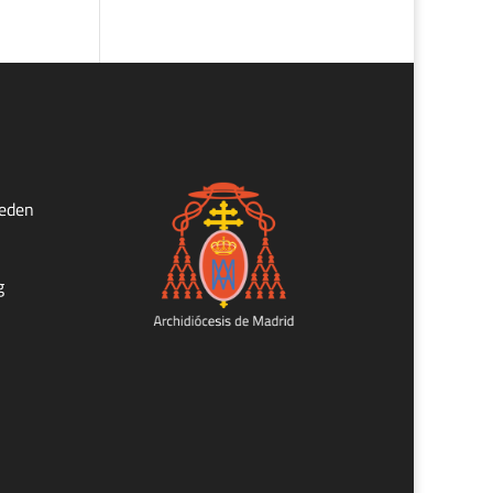
ueden
g