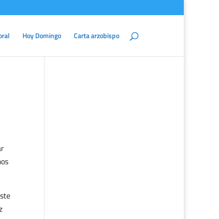
oral
Hoy Domingo
Carta arzobispo
ar
mos
iste
z