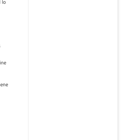
 lo
s
ine
iene