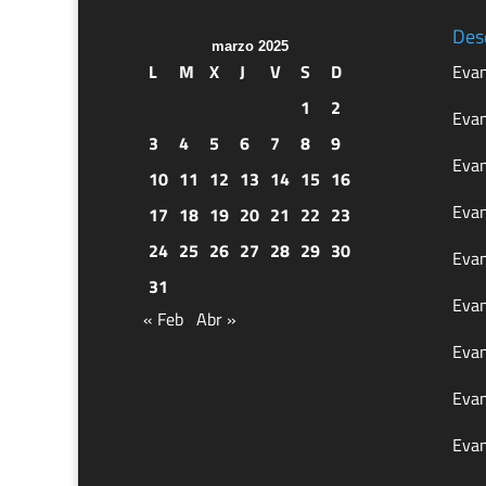
Des
marzo 2025
L
M
X
J
V
S
D
Evan
1
2
Evan
3
4
5
6
7
8
9
Evan
10
11
12
13
14
15
16
Evan
17
18
19
20
21
22
23
24
25
26
27
28
29
30
Evan
31
Evan
« Feb
Abr »
Evan
Evan
Evan