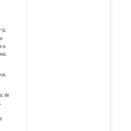
 Si
sa
e a
mos.
iva,
o, de
,
e