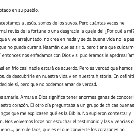
ptado en su pueblo.
aceptamos a Jesús, somos de los suyos. Pero cuántas veces he
l revés de la fortuna o una desgracia la queja del ¿Por qué a mí?
que vive arrejuntado, no cree en nada y se da buena vida no le pa
que no puede curar a Naamán que es sirio, pero tiene que cuidarm
 Y entonces nos enfadamos con Dios y si pudiéramos le apedrearía
í en frío casi nadie estará de acuerdo. Pero es verdad que hemos
, de descubrirle en nuestra vida y en nuestra historia. En definit
ecible sí, pero que no podemos amar de verdad.
os amarle. Amara a Dios significa tener enormes ganas de conocerl
uestro corazón. El otro día preguntaba a un grupo de chicas buenas
ingos que me explicasen qué es la Biblia. No supieron contestar y
n. Nos volvemos locos por escuchar el testimonio y las vivencias d
eno…, pero de Dios, que es el que convierte los corazones no