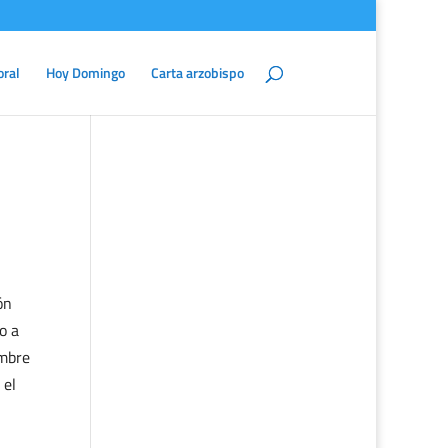
oral
Hoy Domingo
Carta arzobispo
ón
o a
ombre
 el