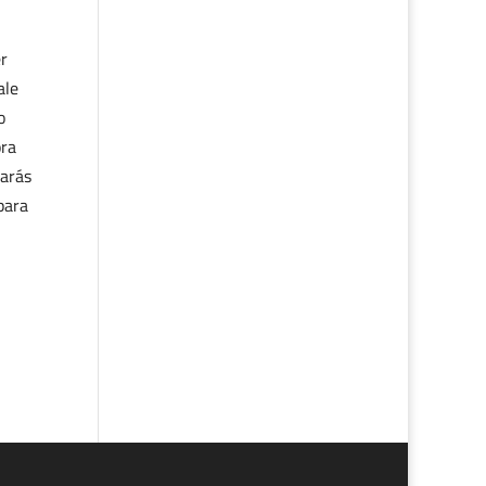
er
ale
o
ora
marás
para