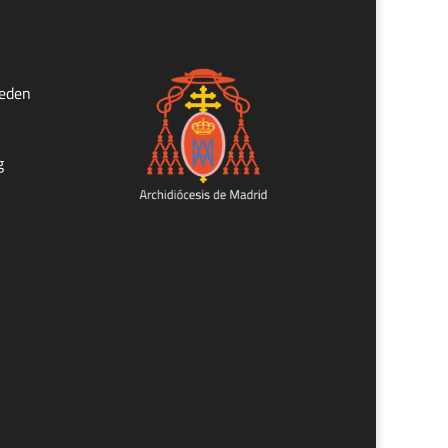
ueden
g