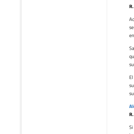
R.
Ac
se
en
Sa
qu
su
El
su
su
Al
R.
Si