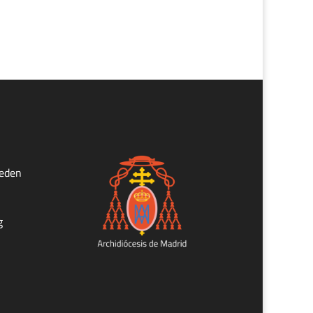
ueden
g