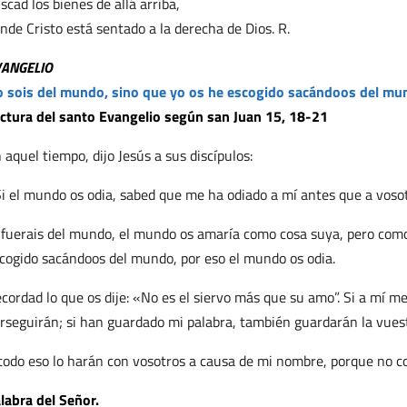
scad los bienes de allá arriba,
nde Cristo está sentado a la derecha de Dios. R.
VANGELIO
 sois del mundo, sino que yo os he escogido sacándoos del mu
ctura del santo Evangelio según san Juan 15, 18-21
 aquel tiempo, dijo Jesús a sus discípulos:
i el mundo os odia, sabed que me ha odiado a mí antes que a vosot
 fuerais del mundo, el mundo os amaría como cosa suya, pero como
cogido sacándoos del mundo, por eso el mundo os odia.
cordad lo que os dije: «No es el siervo más que su amo”. Si a mí m
rseguirán; si han guardado mi palabra, también guardarán la vues
todo eso lo harán con vosotros a causa de mi nombre, porque no c
labra del Señor.