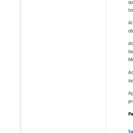
qu
to
Al
ob
At
ll
Mi
Aq
ay
Ap
pr
Pa
Sa