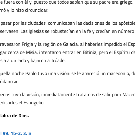
e fuera con él y, puesto que todos sabían que su padre era griego, p
mó y lo hizo circuncidar.
 pasar por las ciudades, comunicaban las decisiones de los apóstole
servasen. Las Iglesias se robustecían en la fe y crecían en número 
ravesaron Frigia y la región de Galacia, al haberles impedido el Esp
egar cerca de Misia, intentaron entrar en Bitinia, pero el Espíritu 
sia a un lado y bajaron a Tróade.
uella noche Pablo tuvo una visión: se le apareció un macedonio, d
údanos».
enas tuvo la visión, inmediatamente tratamos de salir para Maced
edicarles el Evangelio.
labra de Dios.
l 99, 1b-2. 3. 5