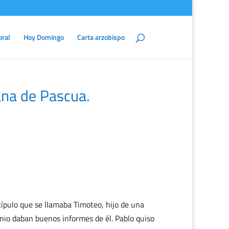
oral
Hoy Domingo
Carta arzobispo
na de Pascua.
scípulo que se llamaba Timoteo, hijo de una
onio daban buenos informes de él. Pablo quiso