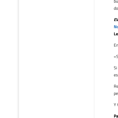
bu
do
E
No
Le
En
«S
Si
es
Re
pe
Y 
Pa