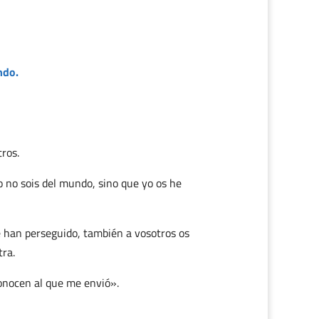
ndo.
ros.
 no sois del mundo, sino que yo os he
e han perseguido, también a vosotros os
tra.
onocen al que me envió».