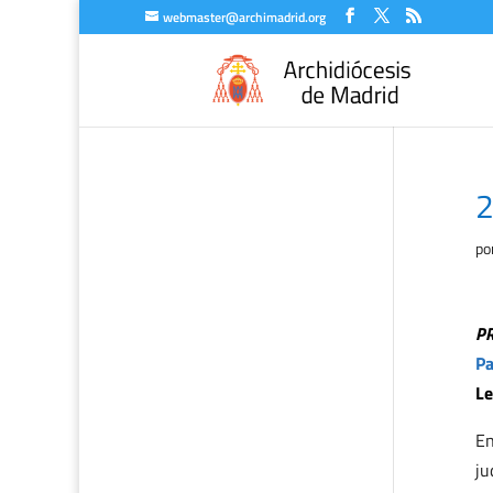
webmaster@archimadrid.org
2
po
P
Pa
Le
En
ju