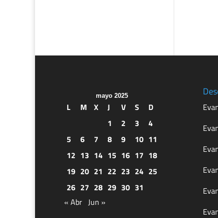
Des
mayo 2025
L
M
X
J
V
S
D
Evan
1
2
3
4
Evan
5
6
7
8
9
10
11
Evan
12
13
14
15
16
17
18
Evan
19
20
21
22
23
24
25
26
27
28
29
30
31
Evan
« Abr
Jun »
Evan