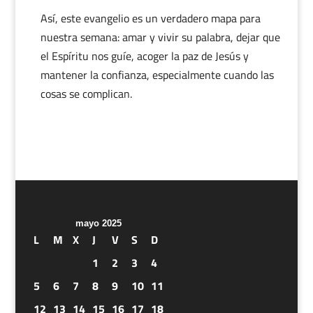
Así, este evangelio es un verdadero mapa para
nuestra semana: amar y vivir su palabra, dejar que
el Espíritu nos guíe, acoger la paz de Jesús y
mantener la confianza, especialmente cuando las
cosas se complican.
mayo 2025
L
M
X
J
V
S
D
1
2
3
4
5
6
7
8
9
10
11
12
13
14
15
16
17
18