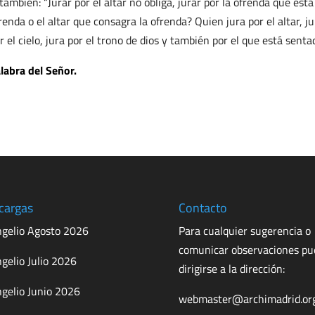
también: “Jurar por el altar no obliga, jurar por la ofrenda que está 
renda o el altar que consagra la ofrenda? Quien jura por el altar, ju
r el cielo, jura por el trono de dios y también por el que está senta
labra del Señor.
cargas
Contacto
gelio Agosto 2026
Para cualquier sugerencia o
comunicar observaciones p
gelio Julio 2026
dirigirse a la dirección:
gelio Junio 2026
webmaster@archimadrid.or