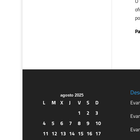
O 
of
po
Pa
Des
agosto 2025
L
M
X
J
V
S
D
Evan
1
2
3
Evan
4
5
6
7
8
9
10
Evan
11
12
13
14
15
16
17