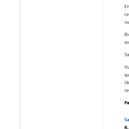
En
ce
vu
Bi
so
Sa
Vu
qu
íd
re
Pa
Sa
R.