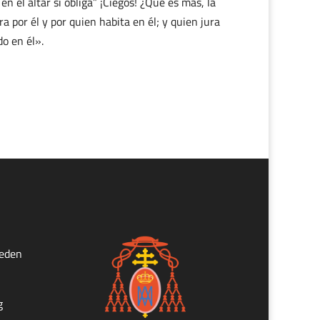
en el altar sí obliga” ¡Ciegos! ¿Qué es más, la
ra por él y por quien habita en él; y quien jura
do en él».
ueden
g