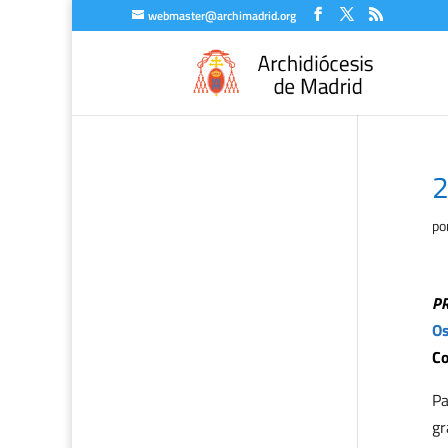
webmaster@archimadrid.org
2
po
P
Os
Co
Pa
gr