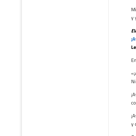
Mi
y 
E
¡A
Le
En
«¡
Ni
¡A
co
¡A
y 