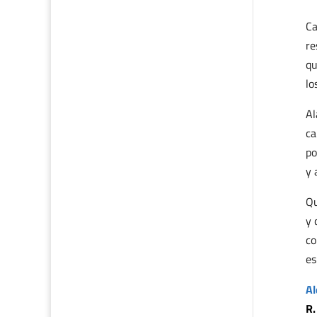
Ca
re
qu
lo
Al
ca
po
y 
Qu
y 
co
es
Al
R.