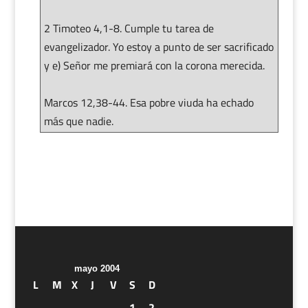
2 Timoteo 4,1-8. Cumple tu tarea de
evangelizador. Yo estoy a punto de ser sacrificado
y e) Señor me premiará con la corona merecida.
Marcos 12,38-44. Esa pobre viuda ha echado
más que nadie.
mayo 2004
L
M
X
J
V
S
D
1
2