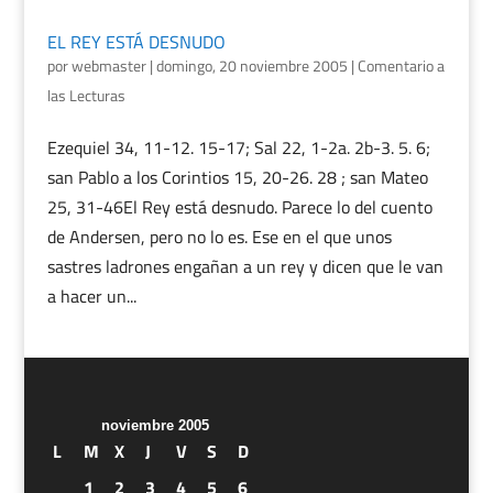
EL REY ESTÁ DESNUDO
por
webmaster
|
domingo, 20 noviembre 2005
|
Comentario a
las Lecturas
Ezequiel 34, 11-12. 15-17; Sal 22, 1-2a. 2b-3. 5. 6;
san Pablo a los Corintios 15, 20-26. 28 ; san Mateo
25, 31-46El Rey está desnudo. Parece lo del cuento
de Andersen, pero no lo es. Ese en el que unos
sastres ladrones engañan a un rey y dicen que le van
a hacer un...
noviembre 2005
L
M
X
J
V
S
D
1
2
3
4
5
6