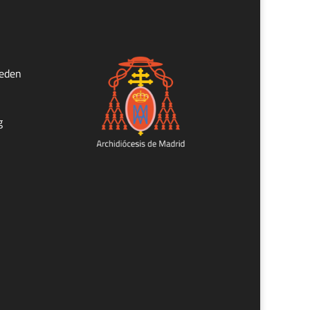
ueden
g