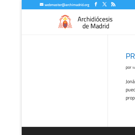
webmaster@archimadrid.org
PR
por
w
Joná
pued
prop