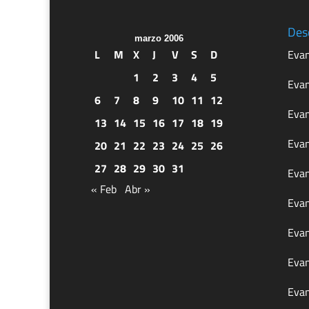
Des
marzo 2006
L
M
X
J
V
S
D
Evan
1
2
3
4
5
Evan
6
7
8
9
10
11
12
Evan
13
14
15
16
17
18
19
Evan
20
21
22
23
24
25
26
27
28
29
30
31
Evan
« Feb
Abr »
Evan
Evan
Evan
Evan