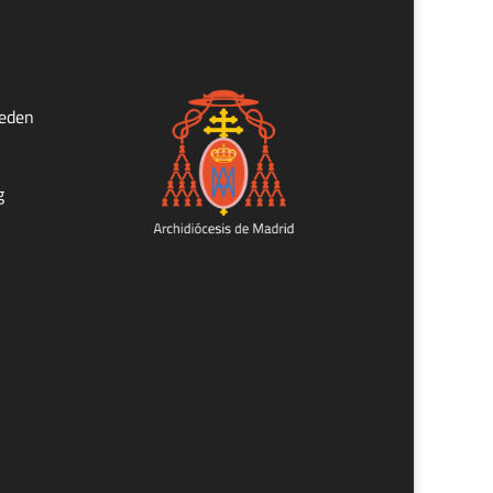
ueden
g