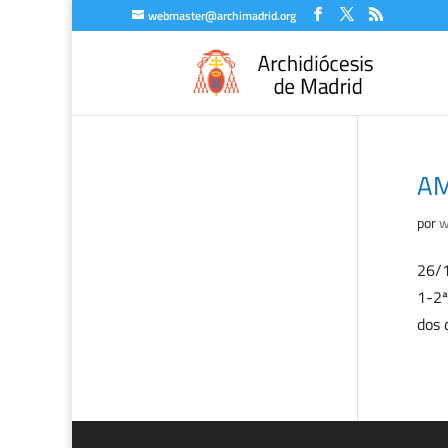
webmaster@archimadrid.org
AM
por
w
26/1
1-2ª
dos 