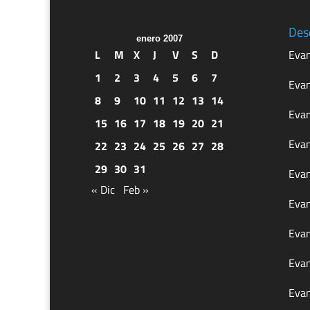
Des
enero 2007
L
M
X
J
V
S
D
Evan
1
2
3
4
5
6
7
Evan
8
9
10
11
12
13
14
Evan
15
16
17
18
19
20
21
Evan
22
23
24
25
26
27
28
29
30
31
Evan
« Dic
Feb »
Evan
Evan
Evan
Evan