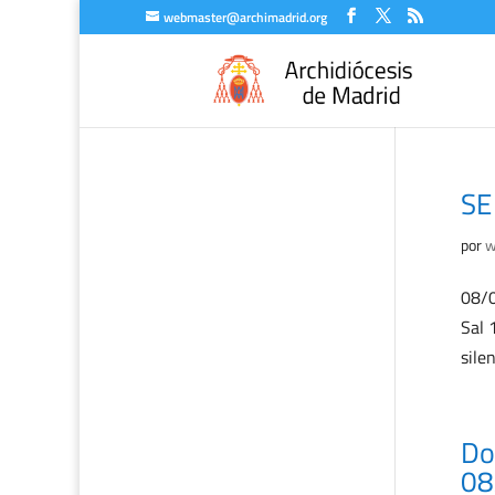
webmaster@archimadrid.org
SE
por
w
08/0
Sal 
sile
Do
08