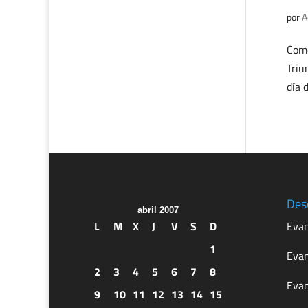
por
A
Come
Triu
día 
Des
abril 2007
L
M
X
J
V
S
D
Evan
1
Evan
2
3
4
5
6
7
8
Evan
9
10
11
12
13
14
15