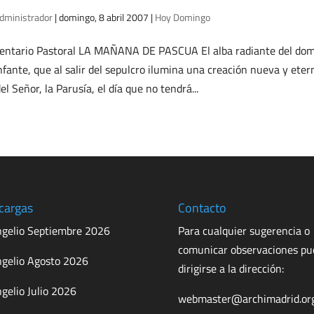
dministrador
|
domingo, 8 abril 2007
|
Hoy Domingo
ntario Pastoral LA MAÑANA DE PASCUA El alba radiante del domi
nfante, que al salir del sepulcro ilumina una creación nueva y eter
del Señor, la Parusía, el día que no tendrá...
cargas
Contacto
gelio Septiembre 2026
Para cualquier sugerencia o
comunicar observaciones p
gelio Agosto 2026
dirigirse a la dirección:
gelio Julio 2026
webmaster@archimadrid.or