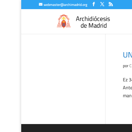
webmaster@archimadrid.org
UN
por
C
Ez 3
Ante
mani