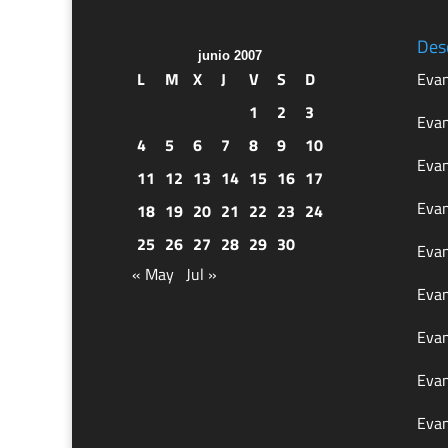
Des
junio 2007
L
M
X
J
V
S
D
Evan
1
2
3
Evan
4
5
6
7
8
9
10
Evan
11
12
13
14
15
16
17
Evan
18
19
20
21
22
23
24
25
26
27
28
29
30
Evan
« May
Jul »
Evan
Evan
Evan
Evan