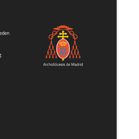
ueden
g