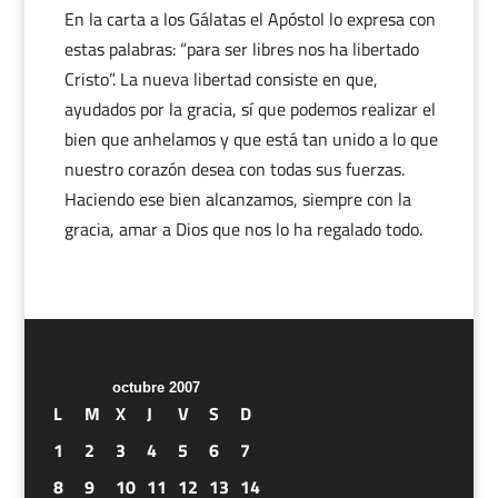
En la carta a los Gálatas el Apóstol lo expresa con
estas palabras: “para ser libres nos ha libertado
Cristo”. La nueva libertad consiste en que,
ayudados por la gracia, sí que podemos realizar el
bien que anhelamos y que está tan unido a lo que
nuestro corazón desea con todas sus fuerzas.
Haciendo ese bien alcanzamos, siempre con la
gracia, amar a Dios que nos lo ha regalado todo.
octubre 2007
L
M
X
J
V
S
D
1
2
3
4
5
6
7
8
9
10
11
12
13
14