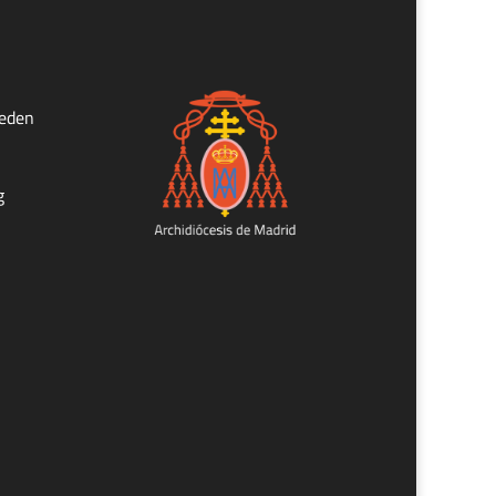
ueden
g