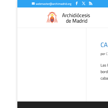
webmaster@archimadrid.org
CA
por
C
Las 
bord
caba