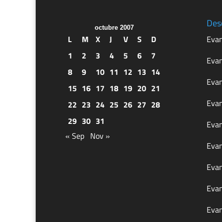
Des
octubre 2007
L
M
X
J
V
S
D
Evan
1
2
3
4
5
6
7
Evan
8
9
10
11
12
13
14
Evan
15
16
17
18
19
20
21
Evan
22
23
24
25
26
27
28
29
30
31
Evan
« Sep
Nov »
Evan
Evan
Evan
Evan