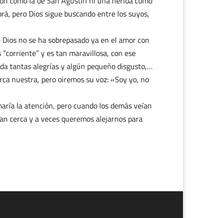
ión como la de San Agustín ni una herida como
abrá, pero Dios sigue buscando entre los suyos,
Dios no se ha sobrepasado ya en el amor con
“corriente” y es tan maravillosa, con ese
 da tantas alegrías y algún pequeño disgusto,…
erca nuestra, pero oiremos su voz: «Soy yo, no
lamaría la atención, pero cuando los demás veían
 Tan cerca y a veces queremos alejarnos para