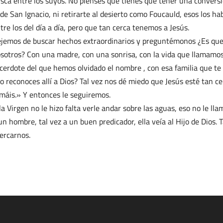
sca entre los suyos. No pienses que tienes que tener una convers
 de San Ignacio, ni retirarte al desierto como Foucauld, esos los h
tre los del día a día, pero que tan cerca tenemos a Jesús.
jemos de buscar hechos extraordinarios y preguntémonos ¿Es que 
sotros? Con una madre, con una sonrisa, con la vida que llamamos 
cerdote del que hemos olvidado el nombre , con esa familia que te
o reconoces allí a Dios? Tal vez nos dé miedo que Jesús esté tan c
máis.» Y entonces le seguiremos.
la Virgen no le hizo falta verle andar sobre las aguas, eso no le l
un hombre, tal vez a un buen predicador, ella veía al Hijo de Dios.
ercarnos.