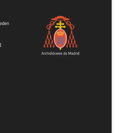
ueden
g