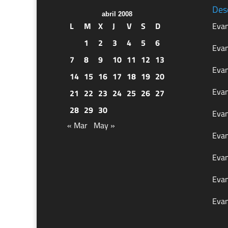
Des
abril 2008
L
M
X
J
V
S
D
Evan
1
2
3
4
5
6
Evan
7
8
9
10
11
12
13
Evan
14
15
16
17
18
19
20
Evan
21
22
23
24
25
26
27
28
29
30
Evan
« Mar
May »
Evan
Evan
Evan
Evan