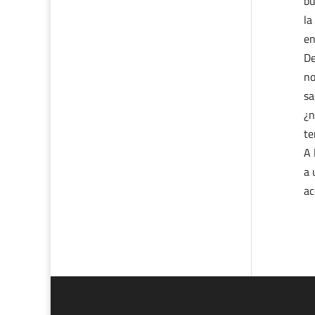
bu
la
en
De
no
sa
¿n
te
A 
a 
ac