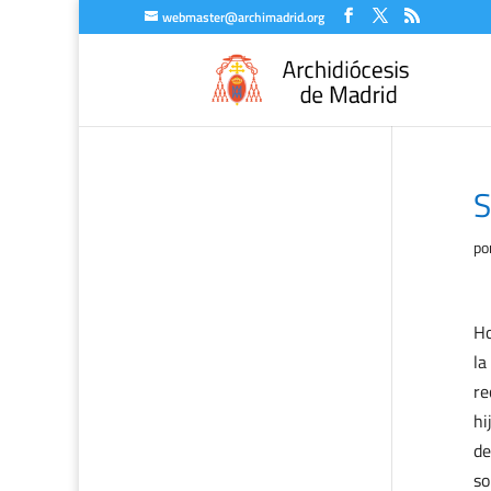
webmaster@archimadrid.org
S
po
Ho
la
re
hi
de
so