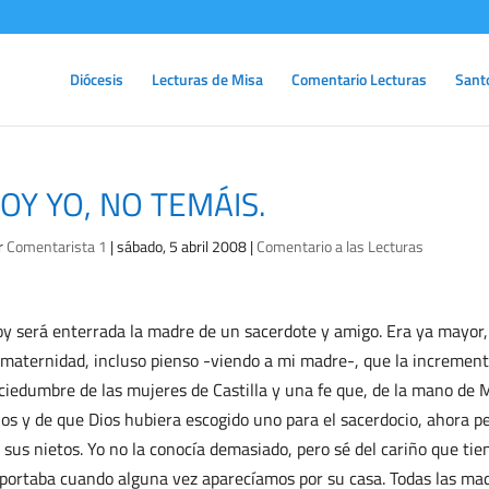
Diócesis
Lecturas de Misa
Comentario Lecturas
Sant
OY YO, NO TEMÁIS.
r
Comentarista 1
|
sábado, 5 abril 2008
|
Comentario a las Lecturas
y será enterrada la madre de un sacerdote y amigo. Era ya mayor,
 maternidad, incluso pienso -viendo a mi madre-, que la increment
ciedumbre de las mujeres de Castilla y una fe que, de la mano de M
jos y de que Dios hubiera escogido uno para el sacerdocio, ahora p
 sus nietos. Yo no la conocía demasiado, pero sé del cariño que tien
portaba cuando alguna vez aparecíamos por su casa. Todas las madr