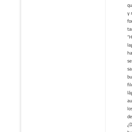
qu
y 
fo
ta
“H
la
ha
se
sa
bu
fi
lá
au
lo
de
¿D