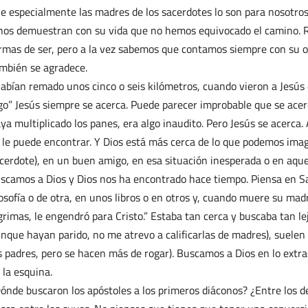
e especialmente las madres de los sacerdotes lo son para nosotros
nos demuestran con su vida que no hemos equivocado el camino. 
rmas de ser, pero a la vez sabemos que contamos siempre con su o
mbién se agradece.
abían remado unos cinco o seis kilómetros, cuando vieron a Jesús 
go” Jesús siempre se acerca. Puede parecer improbable que se ac
ya multiplicado los panes, era algo inaudito. Pero Jesús se acerc
 le puede encontrar. Y Dios está más cerca de lo que podemos ima
cerdote), en un buen amigo, en esa situación inesperada o en aquel
scamos a Dios y Dios nos ha encontrado hace tiempo. Piensa en Sa
losofía o de otra, en unos libros o en otros y, cuando muere su ma
grimas, le engendró para Cristo.” Estaba tan cerca y buscaba tan l
nque hayan parido, no me atrevo a calificarlas de madres), suelen
s padres, pero se hacen más de rogar). Buscamos a Dios en lo extra
 la esquina.
ónde buscaron los apóstoles a los primeros diáconos? ¿Entre los de