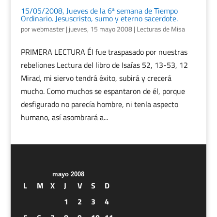
15/05/2008, Jueves de la 6ª semana de Tiempo
Ordinario. Jesuscristo, sumo y eterno sacerdote.
por
webmaster
|
jueves, 15 mayo 2008
|
Lecturas de Misa
PRIMERA LECTURA Él fue traspasado por nuestras
rebeliones Lectura del libro de Isaías 52, 13-53, 12
Mirad, mi siervo tendrá éxito, subirá y crecerá
mucho. Como muchos se espantaron de él, porque
desfigurado no parecía hombre, ni tenla aspecto
humano, así asombrará a...
mayo 2008
L
M
X
J
V
S
D
1
2
3
4