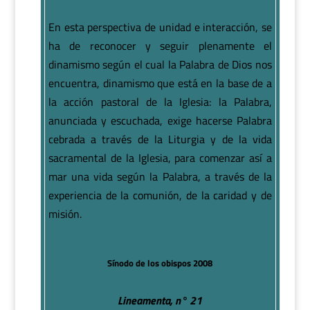
En esta perspectiva de unidad e interacción, se
ha de reconocer y seguir plenamente el
dinamismo según el cual la Palabra de Dios nos
encuentra, dinamismo que está en la base de a
la acción pastoral de la Iglesia: la Palabra,
anunciada y escuchada, exige hacerse Palabra
cebrada a través de la Liturgia y de la vida
sacramental de la Iglesia, para comenzar así a
mar una vida según la Palabra, a través de la
experiencia de la comunión, de la caridad y de
misión.
Sínodo de los obispos 2008
Lineamenta, n° 21