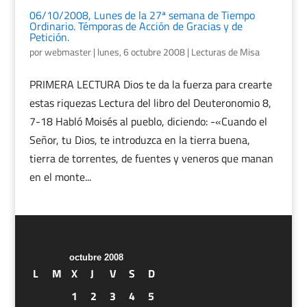
06/10/2008, Lunes de la 27ª semana de Tiempo
Ordinario. Témporas de Acción de Gracias y de
Petición.
por
webmaster
|
lunes, 6 octubre 2008
|
Lecturas de Misa
PRIMERA LECTURA Dios te da la fuerza para crearte
estas riquezas Lectura del libro del Deuteronomio 8,
7-18 Habló Moisés al pueblo, diciendo: -«Cuando el
Señor, tu Dios, te introduzca en la tierra buena,
tierra de torrentes, de fuentes y veneros que manan
en el monte...
octubre 2008
L
M
X
J
V
S
D
1
2
3
4
5