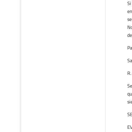
Si
en
se
No
de
Pa
Sa
R.
Se
qu
si
S
E