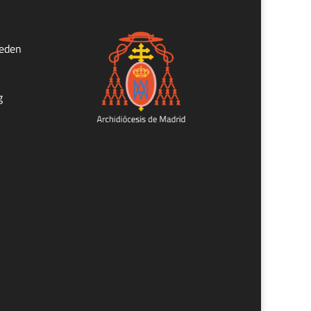
ueden
g