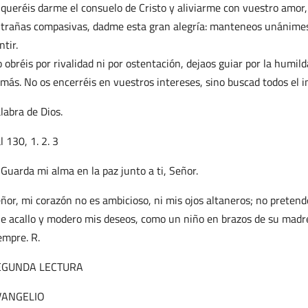
 queréis darme el consuelo de Cristo y aliviarme con vuestro amor,
trañas compasivas, dadme esta gran alegría: manteneos unánime
ntir.
 obréis por rivalidad ni por ostentación, dejaos guiar por la humil
más. No os encerréis en vuestros intereses, sino buscad todos el i
labra de Dios.
l 130, 1. 2. 3
 Guarda mi alma en la paz junto a ti, Señor.
ñor, mi corazón no es ambicioso, ni mis ojos altaneros; no preten
e acallo y modero mis deseos, como un niño en brazos de su madre.
empre. R.
EGUNDA LECTURA
VANGELIO