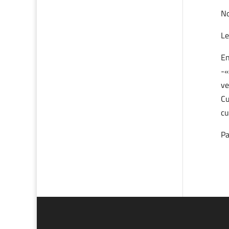
No
Le
En
-«
ve
Cu
cu
Pa