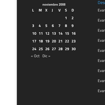
Des
noviembre 2008
L
M
X
J
V
S
D
Evan
1
2
Evan
3
4
5
6
7
8
9
Evan
10
11
12
13
14
15
16
Evan
17
18
19
20
21
22
23
24
25
26
27
28
29
30
Evan
« Oct
Dic »
Evan
Evan
Evan
Evan