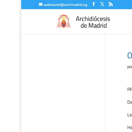
webmaster@archimadrid.org
0
po
P
Da
Le
H