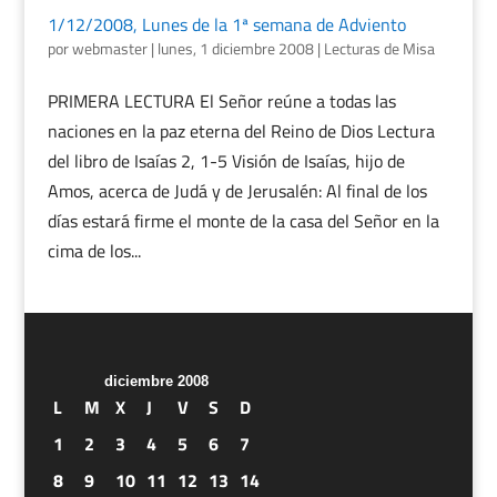
1/12/2008, Lunes de la 1ª semana de Adviento
por
webmaster
|
lunes, 1 diciembre 2008
|
Lecturas de Misa
PRIMERA LECTURA El Señor reúne a todas las
naciones en la paz eterna del Reino de Dios Lectura
del libro de Isaías 2, 1-5 Visión de Isaías, hijo de
Amos, acerca de Judá y de Jerusalén: Al final de los
días estará firme el monte de la casa del Señor en la
cima de los...
diciembre 2008
L
M
X
J
V
S
D
1
2
3
4
5
6
7
8
9
10
11
12
13
14