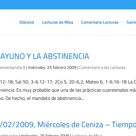
Diócesis
Lecturas de Misa
Comentario Lecturas
Sant
 AYUNO Y LA ABSTINENCIA
omentarista 9
|
miércoles, 25 febrero 2009
|
Comentario a las Lecturas
, 12-18; Sal 50, 3-6.12-17; 2Co 5, 20-6,2; Mateo 6, 1-6.16-18 La
inencia. Es muy probable que una de las prácticas cuaresmales más 
o. De hecho, el mandato de abstinencia...
/02/2009, Miércoles de Ceniza – Tiemp
ebmaster
|
miércoles, 25 febrero 2009
|
Lecturas de Misa