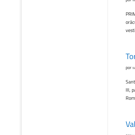
PRIM
orác
vest
To
por
w
Sant
III,
Rome
Val