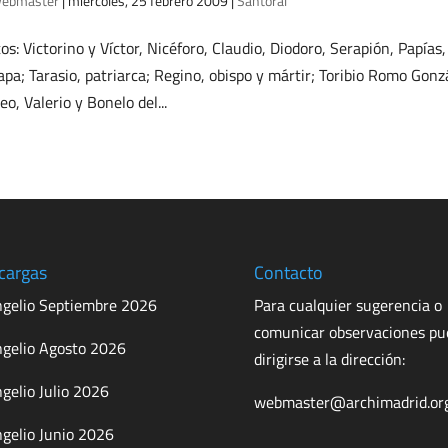
ebmaster
|
miércoles, 25 febrero 2009
|
Santoral
os: Victorino y Víctor, Nicéforo, Claudio, Diodoro, Serapión, Papías,
 papa; Tarasio, patriarca; Regino, obispo y mártir; Toribio Romo Gon
o, Valerio y Bonelo del...
cargas
Contacto
gelio Septiembre 2026
Para cualquier sugerencia o
comunicar observaciones p
gelio Agosto 2026
dirigirse a la dirección:
gelio Julio 2026
webmaster@archimadrid.or
gelio Junio 2026