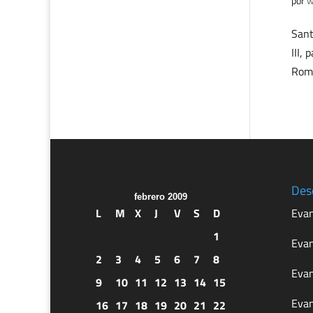
por
w
Sant
III,
Rome
Des
febrero 2009
L
M
X
J
V
S
D
Evan
1
Evan
2
3
4
5
6
7
8
Evan
9
10
11
12
13
14
15
Evan
16
17
18
19
20
21
22