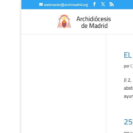
webmaster@archimadrid.org
EL
por
C
Jl 2
abst
ayun
25
por
w