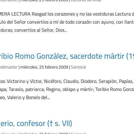
ERA LECTURA Rasgad los corazones y no las vestiduras Lectura de
ulo del Señor convertíos a mí de todo corazón con ayuno, con llant
iduras; convertíos al Señor, Dios...
ribio Romo González, sacerdote mártir 
ebmaster
|
miércoles, 25 febrero 2009
|
Santoral
os: Victorino y Víctor, Nicéforo, Claudio, Diodoro, Serapión, Papías,
 papa; Tarasio, patriarca; Regino, obispo y mártir; Toribio Romo Gon
o, Valerio y Bonelo del...
erio, confesor († s. VII)