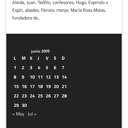
Aleida, Juan, Teófilo, confesores; Hugo, Espinolo o
Espín, abades; Parisio, monje; María Rosa Molas,
fundadora de...
junio 2009
L
M
X
J
V
S
D
1
2
3
4
5
6
7
8
9
10
11
12
13
14
15
16
17
18
19
20
21
22
23
24
25
26
27
28
29
30
« May
Jul »