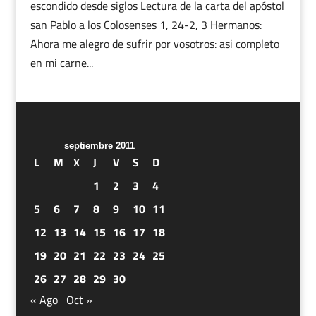
escondido desde siglos Lectura de la carta del apóstol
san Pablo a los Colosenses 1, 24-2, 3 Hermanos:
Ahora me alegro de sufrir por vosotros: asi completo
en mi carne...
septiembre 2011
L
M
X
J
V
S
D
1
2
3
4
5
6
7
8
9
10
11
12
13
14
15
16
17
18
19
20
21
22
23
24
25
26
27
28
29
30
« Ago
Oct »