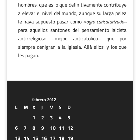
hombres, que es lo que definitivamente contribuye
a elevar el nivel del mundo; aunque su larga pelea
le haya supuesto pasar como «
ogro caricaturizado»
para aquellos santones del pensamiento laicista
antirreligioso –mejor, anticatólico– que por
siempre denigran a la Iglesia. Allá ellos, y los que
les pagan.
febrero 2012
L
M
X
J
V
S
D
1
2
3
4
5
6
7
8
9
10
11
12
13
14
15
16
17
18
19