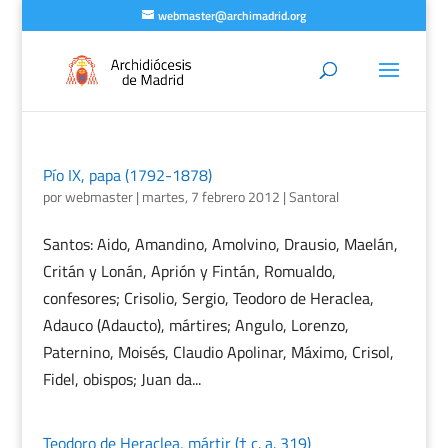
webmaster@archimadrid.org
Pío IX, papa (1792-1878)
por
webmaster
|
martes, 7 febrero 2012
|
Santoral
Santos: Aido, Amandino, Amolvino, Drausio, Maelán,
Critán y Lonán, Aprión y Fintán, Romualdo,
confesores; Crisolio, Sergio, Teodoro de Heraclea,
Adauco (Adaucto), mártires; Angulo, Lorenzo,
Paternino, Moisés, Claudio Apolinar, Máximo, Crisol,
Fidel, obispos; Juan da...
Teodoro de Heraclea, mártir († c. a. 319)