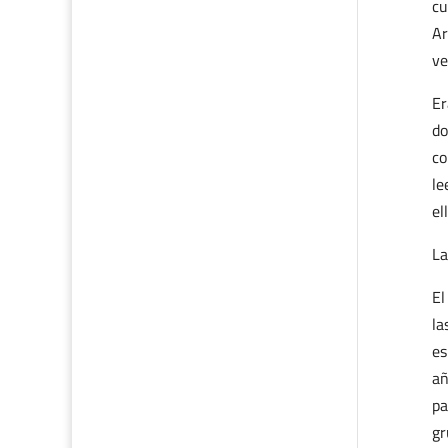
cu
Ar
ve
Er
do
co
le
el
La
El
la
es
añ
pa
gr