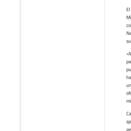
El
Mi
co
Ne
su
«N
pa
pu
ha
un
of
mi
Ca
ap
pe