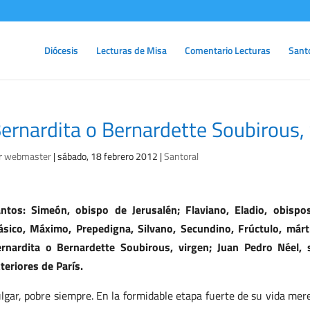
Diócesis
Lecturas de Misa
Comentario Lecturas
Sant
ernardita o Bernardette Soubirous,
r
webmaster
|
sábado, 18 febrero 2012
|
Santoral
ntos: Simeón, obispo de Jerusalén; Flaviano, Eladio, obispos;
ásico, Máximo, Prepedigna, Silvano, Secundino, Frúctulo, márti
rnardita o Bernardette Soubirous, virgen; Juan Pedro Néel, 
teriores de París.
lgar, pobre siempre. En la formidable etapa fuerte de su vida me