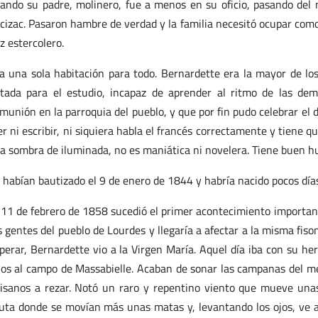
ando su padre, molinero, fue a menos en su oficio, pasando del m
cizac. Pasaron hambre de verdad y la familia necesitó ocupar como
z estercolero.
a una sola habitación para todo. Bernardette era la mayor de l
tada para el estudio, incapaz de aprender al ritmo de las de
munión en la parroquia del pueblo, y que por fin pudo celebrar el dí
er ni escribir, ni siquiera habla el francés correctamente y tiene q
la sombra de iluminada, no es maniática ni novelera. Tiene buen hu
 habían bautizado el 9 de enero de 1844 y habría nacido pocos día
 11 de febrero de 1858 sucedió el primer acontecimiento importan
s gentes del pueblo de Lourdes y llegaría a afectar a la misma fiso
perar, Bernardette vio a la Virgen María. Aquel día iba con su h
os al campo de Massabielle. Acaban de sonar las campanas del me
isanos a rezar. Notó un raro y repentino viento que mueve una
uta donde se movían más unas matas y, levantando los ojos, ve a