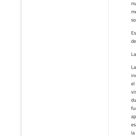
ma
mo
so
Es
de
La
La
in
el
vi
du
fu
ap
es
la