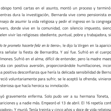
 obispo tomó cartas en el asunto, montó un proceso y terminó 
entras dura la investigación, Bernarda vive como pensionista en 
nsejo de asumir la vida religiosa y pedir el ingreso en la congreg
vers, donde vive en la comunidad, con silencio impuesto, sien
elen vivir las religiosas: obediente, puntual, pobre y trabajadora, si
o te prometo hacerte feliz en la tierra»
, le dijo la Virgen en la apar
ra señalar la fiesta de Bernardita. Y así fue. Sufrió en el cuer
lmones. Sufrió en el alma; difícil de entender, pero la madre mae
sta con positiva aversión, proporcionándole humillaciones, inc
a positiva desconfianza que hería la delicada sensibilidad de Bern
reció voluntariamente para sufrir, se le aceptó la ofrenda; viniero
steriosa que hacía heroica su inmolación.
yó gravemente enferma. Solo pudo ver a su hermana Toneta, a
ariciones y a nadie más. Empeoró el 13 de abril. El 16 repetía c
cadora»
. Y murió. Tenía treinta y cinco años y doce de vida religiosa