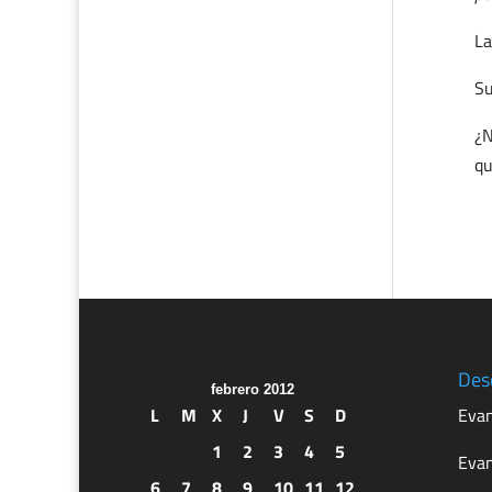
La
Su
¿N
qu
Des
febrero 2012
L
M
X
J
V
S
D
Evan
1
2
3
4
5
Evan
6
7
8
9
10
11
12