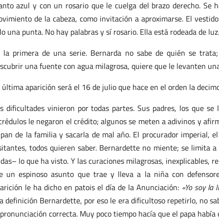
nto azul y con un rosario que le cuelga del brazo derecho. Se 
vimiento de la cabeza, como invitación a aproximarse. El vestido 
lo una punta. No hay palabras y sí rosario. Ella está rodeada de luz
 la primera de una serie. Bernarda no sabe de quién se trata;
scubrir una fuente con agua milagrosa, quiere que le levanten una
 última aparición será el 16 de julio que hace en el orden la decim
s dificultades vinieron por todas partes. Sus padres, los que se las
crédulos le negaron el crédito; algunos se meten a adivinos y afi
 pan de la familia y sacarla de mal año. El procurador imperial, el 
sitantes, todos quieren saber. Bernardette no miente; se limita a
das– lo que ha visto. Y las curaciones milagrosas, inexplicables, r
e un espinoso asunto que trae y lleva a la niña con defensores
arición le ha dicho en patois el día de la Anunciación:
«Yo soy la 
a definición Bernardette, por eso le era dificultoso repetirlo, no s
 pronunciación correcta. Muy poco tiempo hacía que el papa habí