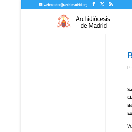
webmaster@archimadrid.org
B
po
Sa
Cl
Be
Ex
Vu