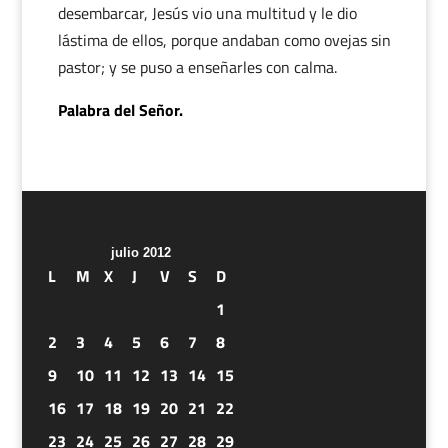
desembarcar, Jesús vio una multitud y le dio
lástima de ellos, porque andaban como ovejas sin
pastor; y se puso a enseñarles con calma.
Palabra del Señor.
julio 2012
L
M
X
J
V
S
D
1
2
3
4
5
6
7
8
9
10
11
12
13
14
15
16
17
18
19
20
21
22
23
24
25
26
27
28
29