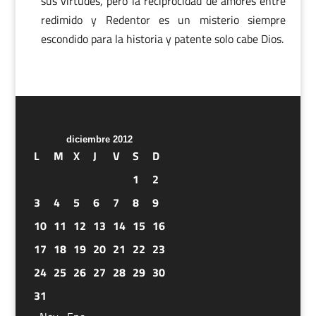
sus virtudes, pero la reciprocidad de amores entre
redimido y Redentor es un misterio siempre
escondido para la historia y patente solo cabe Dios.
diciembre 2012
L
M
X
J
V
S
D
1
2
3
4
5
6
7
8
9
10
11
12
13
14
15
16
17
18
19
20
21
22
23
24
25
26
27
28
29
30
31