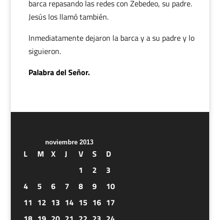
barca repasando las redes con Zebedeo, su padre.
Jesús los llamó también.
Inmediatamente dejaron la barca y a su padre y lo
siguieron.
Palabra del Señor.
noviembre 2013
L
M
X
J
V
S
D
1
2
3
4
5
6
7
8
9
10
11
12
13
14
15
16
17
18
19
20
21
22
23
24