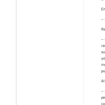
En
– 
Re
– 
re
su
yo
in
pu
Al
– 
pe
co