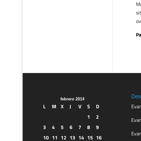
Mu
si
ov
Pa
Des
febrero 2014
L
M
X
J
V
S
D
Evan
1
2
Evan
3
4
5
6
7
8
9
Evan
10
11
12
13
14
15
16