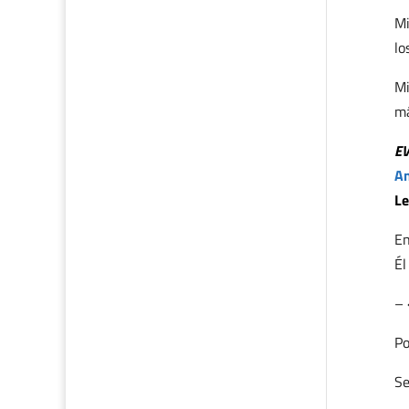
Mi
lo
Mi
má
E
An
Le
En
Él
– 
Po
Se