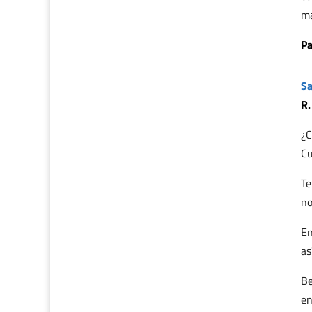
ma
Pa
Sa
R.
¿C
Cu
Te
no
En
as
Be
en