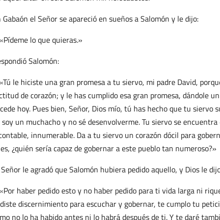
 Gabaón el Señor se apareció en sueños a Salomón y le dijo:
«Pídeme lo que quieras.»
spondió Salomón:
«Tú le hiciste una gran promesa a tu siervo, mi padre David, porque
ctitud de corazón; y le has cumplido esa gran promesa, dándole un 
cede hoy. Pues bien, Señor, Dios mío, tú has hecho que tu siervo s
 soy un muchacho y no sé desenvolverme. Tu siervo se encuentra 
contable, innumerable. Da a tu siervo un corazón dócil para goberna
es, ¿quién sería capaz de gobernar a este pueblo tan numeroso?»
 Señor le agradó que Salomón hubiera pedido aquello, y Dios le dijo
«Por haber pedido esto y no haber pedido para ti vida larga ni riqu
diste discernimiento para escuchar y gobernar, te cumplo tu petici
mo no lo ha habido antes ni lo habrá después de ti. Y te daré tamb