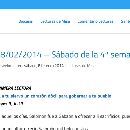
Diócesis
Lecturas de Misa
Comentario Lecturas
Sant
8/02/2014 – Sábado de la 4ª sema
r
webmaster
|
sábado, 8 febrero 2014
|
Lecturas de Misa
RIMERA LECTURA
 a tu siervo un corazón dócil para gobernar a tu pueblo
yes 3, 4-13
 aquellos días, Salomón fue a Gabaón a ofrecer allí sacrificios, pues
 aquel altar ofreció Salomón mil holocaustos.