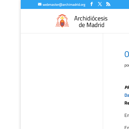
webmaster@archimadrid.org
0
po
P
Da
Re
En
En