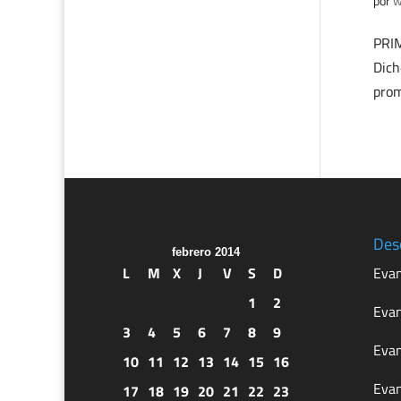
por
w
PRIM
Dich
prom
Des
febrero 2014
L
M
X
J
V
S
D
Evan
1
2
Evan
3
4
5
6
7
8
9
Evan
10
11
12
13
14
15
16
Evan
17
18
19
20
21
22
23