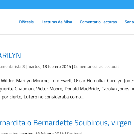
Diócesis
Lecturas de Misa
Comentario Lecturas
Sant
RILYN
omentarista 8
|
martes, 18 febrero 2014
|
Comentario a las Lecturas
y Wilder, Marilyn Monroe, Tom Ewell, Oscar Homolka, Carolyn Jones
uerite Chapman, Victor Moore, Donald MacBride, Carolyn Jones nun
, por cierto, Lutero no consideraba como...
rnardita o Bernardette Soubirous, virge
ebmaster
|
martes, 18 febrero 2014
|
Santoral