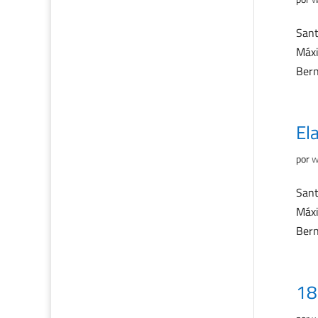
Sant
Máxi
Bern
El
por
w
Sant
Máxi
Bern
18