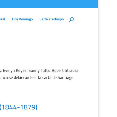
oral
Hoy Domingo
Carta arzobispo
, Evelyn Keyes, Sonny Tufts, Robert Strauss,
ca se debieron leer la carta de Santiago
n (1844-1879)