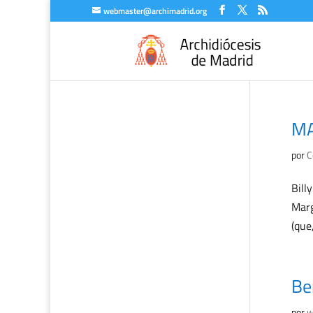
webmaster@archimadrid.org
MA
por
C
Bill
Marg
(que
Be
por
w