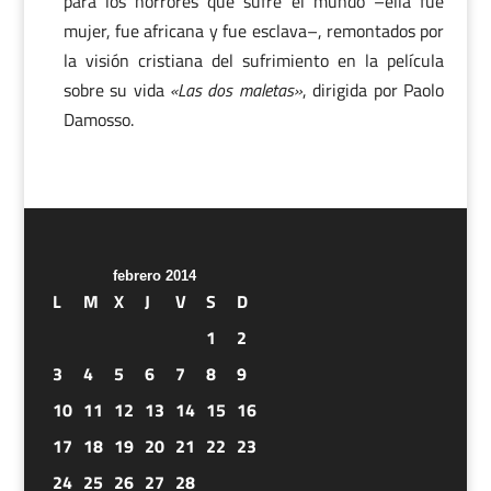
para los horrores que sufre el mundo –ella fue
mujer, fue africana y fue esclava–, remontados por
la visión cristiana del sufrimiento en la película
sobre su vida
«Las dos maletas»
, dirigida por Paolo
Damosso.
febrero 2014
L
M
X
J
V
S
D
1
2
3
4
5
6
7
8
9
10
11
12
13
14
15
16
17
18
19
20
21
22
23
24
25
26
27
28