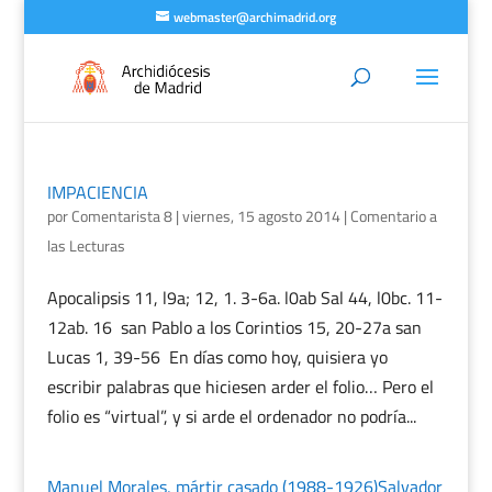
webmaster@archimadrid.org
IMPACIENCIA
por
Comentarista 8
|
viernes, 15 agosto 2014
|
Comentario a
las Lecturas
Apocalipsis 11, l9a; 12, 1. 3-6a. l0ab Sal 44, l0bc. 11-
12ab. 16 san Pablo a los Corintios 15, 20-27a san
Lucas 1, 39-56 En días como hoy, quisiera yo
escribir palabras que hiciesen arder el folio… Pero el
folio es “virtual”, y si arde el ordenador no podría...
Manuel Morales, mártir casado (1988-1926)Salvador