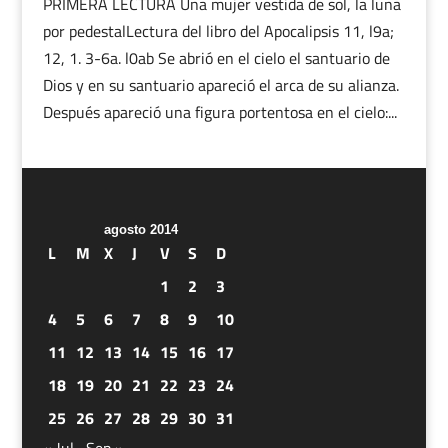
PRIMERA LECTURA Una mujer vestida de sol, la luna
por pedestalLectura del libro del Apocalipsis 11, l9a;
12, 1. 3-6a. l0ab Se abrió en el cielo el santuario de
Dios y en su santuario apareció el arca de su alianza.
Después apareció una figura portentosa en el cielo:...
agosto 2014
L
M
X
J
V
S
D
1
2
3
4
5
6
7
8
9
10
11
12
13
14
15
16
17
18
19
20
21
22
23
24
25
26
27
28
29
30
31
« Jul
Sep »