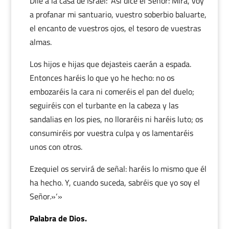
Dile a la casa de Israel: ‘Así dice el Señor: Mira, voy
a profanar mi santuario, vuestro soberbio baluarte,
el encanto de vuestros ojos, el tesoro de vuestras
almas.
Los hijos e hijas que dejasteis caerán a espada.
Entonces haréis lo que yo he hecho: no os
embozaréis la cara ni comeréis el pan del duelo;
seguiréis con el turbante en la cabeza y las
sandalias en los pies, no lloraréis ni haréis luto; os
consumiréis por vuestra culpa y os lamentaréis
unos con otros.
Ezequiel os servirá de señal: haréis lo mismo que él
ha hecho. Y, cuando suceda, sabréis que yo soy el
Señor.»‘»
Palabra de Dios.