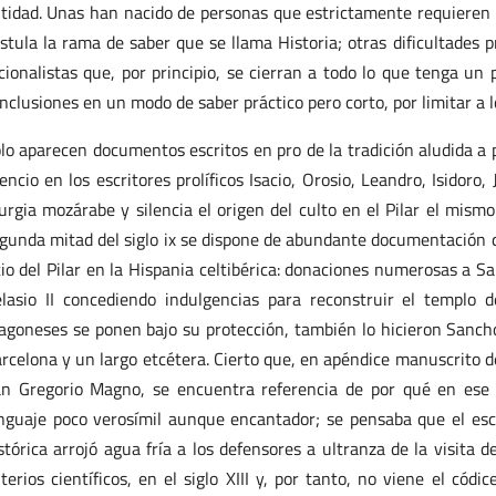
tidad. Unas han nacido de personas que estrictamente requieren 
stula la rama de saber que se llama Historia; otras dificultades 
cionalistas que, por principio, se cierran a todo lo que tenga un
nclusiones en un modo de saber práctico pero corto, por limitar a 
lo aparecen documentos escritos en pro de la tradición aludida a pa
lencio en los escritores prolíficos Isacio, Orosio, Leandro, Isidor
turgia mozárabe y silencia el origen del culto en el Pilar el mismo
gunda mitad del siglo ix se dispone de abundante documentación q
tio del Pilar en la Hispania celtibérica: donaciones numerosas a 
lasio II concediendo indulgencias para reconstruir el templo 
agoneses se ponen bajo su protección, también lo hicieron Sanch
rcelona y un largo etcétera. Cierto que, en apéndice manuscrito d
n Gregorio Magno, se encuentra referencia de por qué en ese s
nguaje poco verosímil aunque encantador; se pensaba que el escrit
stórica arrojó agua fría a los defensores a ultranza de la visita 
iterios científicos, en el siglo XIII y, por tanto, no viene el cód