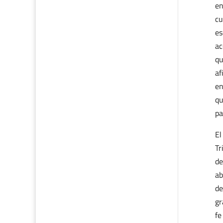
en
cu
es
ac
qu
af
en
qu
pa
El
Tr
de
ab
de
gr
fe