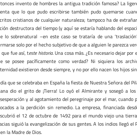
tonces invento de hombres la antigua tradición famosa? La ligere
enta que lo que pudo escribirse también pudo quemarse cuand
critos cristianos de cualquier naturaleza; tampoco ha de extrañar
ción destructora del tiempo (y aquí se estaría hablando del espac
e lo sobrenatural –en este caso se trataría de una ‘traslación
irmarse solo por el hecho subjetivo de que a alguien le parezca ver
 que fue así, t
este historia
. Una cosa más. ¿Es necesario dejar por 
e se posee pacíficamente como verdad? Ni siquiera los archiv
ternidad existieron desde siempre, y no por ello nacen los hijos si
 día que se celebraba en España la fiesta de Nuestra Señora del Pil
iana dio el grito de ¡Tierra! Lo oyó el Almirante y sosegó a lo
sesperación y al agotamiento del peregrinaje por el mar, cuando p
ocados a la perdición sin remedio. La empresa, financiada des
scubrió el 12 de octubre de 1492 para el mundo viejo una tierr
acias siguió la evangelización de sus gentes. A los indios llegó el 
 en la Madre de Dios.