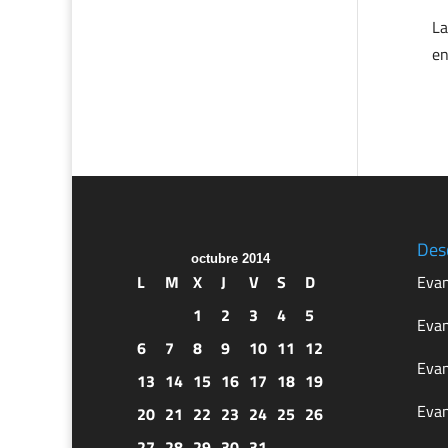
La
en
Des
octubre 2014
L
M
X
J
V
S
D
Evan
1
2
3
4
5
Evan
6
7
8
9
10
11
12
Evan
13
14
15
16
17
18
19
Evan
20
21
22
23
24
25
26
27
28
29
30
31