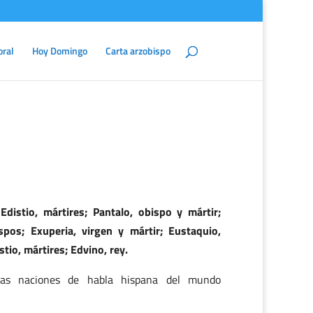
oral
Hoy Domingo
Carta arzobispo
Edistio, mártires; Pantalo, obispo y mártir;
spos; Exuperia, virgen y mártir; Eustaquio,
stio, mártires; Edvino, rey.
las naciones de habla hispana del mundo