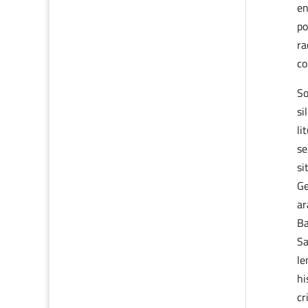
en
po
ra
co
So
si
li
se
si
Ge
ar
Ba
Sa
le
hi
cr