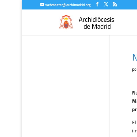
webmaster@archimadrid.org
N
po
Nu
Ma
pr
E
im