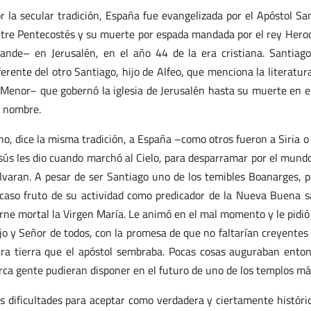
r la secular tradición, España fue evangelizada por el Apóstol Sa
tre Pentecostés y su muerte por espada mandada por el rey Herode
ande– en Jerusalén, en el año 44 de la era cristiana. Santia
ferente del otro Santiago, hijo de Alfeo, que menciona la litera
 Menor– que gobernó la iglesia de Jerusalén hasta su muerte en el
 nombre.
no, dice la misma tradición, a España –como otros fueron a Siria 
sús les dio cuando marchó al Cielo, para desparramar por el mundo
lvaran. A pesar de ser Santiago uno de los temibles Boanarges, pa
caso fruto de su actividad como predicador de la Nueva Buena sa
rne mortal la Virgen María. Le animó en el mal momento y le pidió
jo y Señor de todos, con la promesa de que no faltarían creyente
ra tierra que el apóstol sembraba. Pocas cosas auguraban enton
rca gente pudieran disponer en el futuro de uno de los templos más
s dificultades para aceptar como verdadera y ciertamente históric