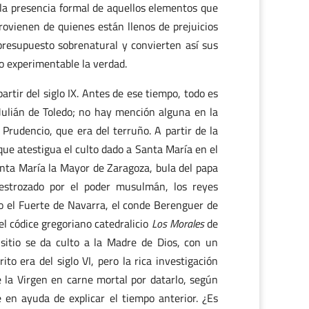
la presencia formal de aquellos elementos que
provienen de quienes están llenos de prejuicios
 presupuesto sobrenatural y convierten así sus
lo experimentable la verdad.
rtir del siglo IX. Antes de ese tiempo, todo es
o, Julián de Toledo; no hay mención alguna en la
 Prudencio, que era del terruño. A partir de la
ue atestigua el culto dado a Santa María en el
Santa María la Mayor de Zaragoza, bula del papa
destrozado por el poder musulmán, los reyes
o el Fuerte de Navarra, el conde Berenguer de
el códice gregoriano catedralicio
Los Morales
de
itio se da culto a la Madre de Dios, con un
o era del siglo VI, pero la rica investigación
de la Virgen en carne mortal por datarlo, según
ice en ayuda de explicar el tiempo anterior. ¿Es