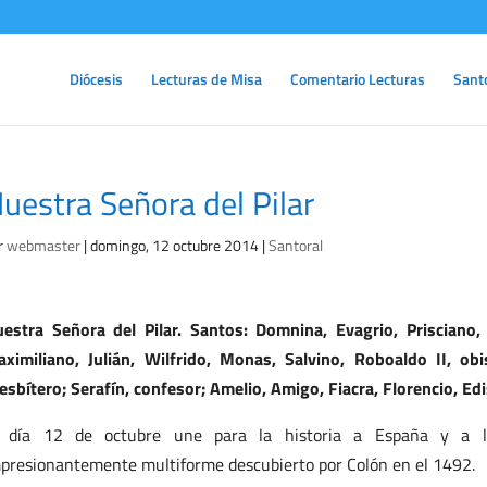
Diócesis
Lecturas de Misa
Comentario Lecturas
Sant
uestra Señora del Pilar
r
webmaster
|
domingo, 12 octubre 2014
|
Santoral
estra Señora del Pilar. Santos: Domnina, Evagrio, Prisciano, 
ximiliano, Julián, Wilfrido, Monas, Salvino, Roboaldo II, obi
esbítero; Serafín, confesor; Amelio, Amigo, Fiacra, Florencio, Edi
l día 12 de octubre une para la historia a España y a 
presionantemente multiforme descubierto por Colón en el 1492.