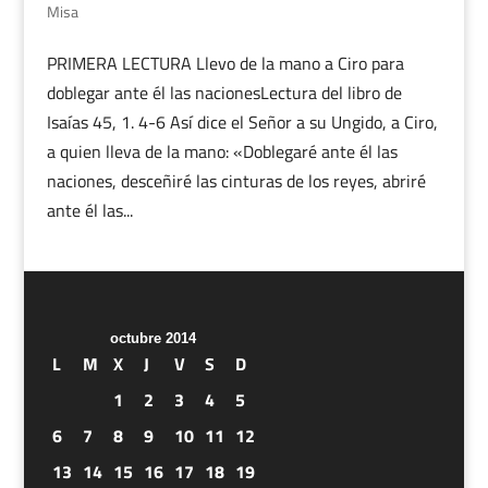
Misa
PRIMERA LECTURA Llevo de la mano a Ciro para
doblegar ante él las nacionesLectura del libro de
Isaías 45, 1. 4-6 Así dice el Señor a su Ungido, a Ciro,
a quien lleva de la mano: «Doblegaré ante él las
naciones, desceñiré las cinturas de los reyes, abriré
ante él las...
octubre 2014
L
M
X
J
V
S
D
1
2
3
4
5
6
7
8
9
10
11
12
13
14
15
16
17
18
19