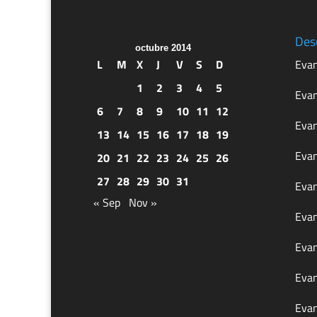
Des
octubre 2014
L
M
X
J
V
S
D
Evan
1
2
3
4
5
Evan
6
7
8
9
10
11
12
Evan
13
14
15
16
17
18
19
Evan
20
21
22
23
24
25
26
27
28
29
30
31
Evan
« Sep
Nov »
Evan
Evan
Evan
Evan