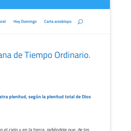
oral
Hoy Domingo
Carta arzobispo
na de Tiempo Ordinario.
stra plenitud, según la plenitud total de Dios
el cielo y en la tierra, pidiéndole que, de los