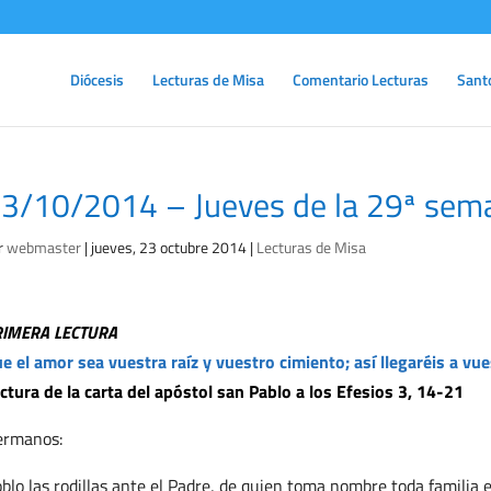
Diócesis
Lecturas de Misa
Comentario Lecturas
Sant
3/10/2014 – Jueves de la 29ª sema
r
webmaster
|
jueves, 23 octubre 2014
|
Lecturas de Misa
RIMERA LECTURA
e el amor sea vuestra raíz y vuestro cimiento; así llegaréis a vue
ctura de la carta del apóstol san Pablo a los Efesios 3, 14-21
ermanos:
blo las rodillas ante el Padre, de quien toma nombre toda familia en 