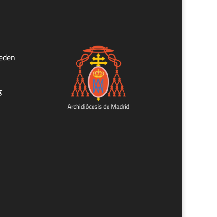
ueden
g