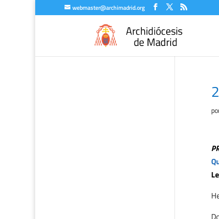
webmaster@archimadrid.org
2
po
P
Qu
Le
H
Do