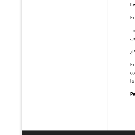
Le
En
-«
an
¿P
En
co
la
Pa