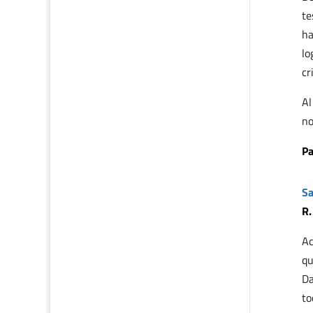
te
ha
lo
cr
Al
no
Pa
Sa
R.
Ac
qu
Da
to