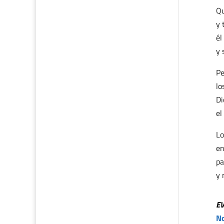
Qu
y 
él
y 
Pe
lo
Di
el
Lo
en
pa
y 
E
No