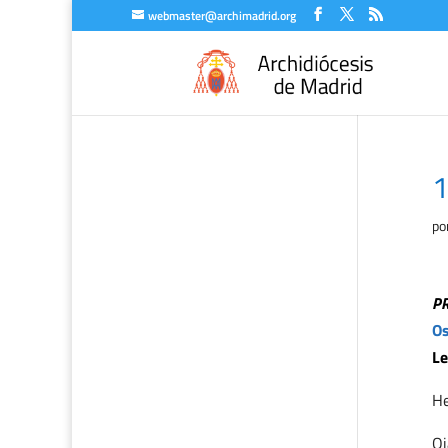
webmaster@archimadrid.org
1
po
P
Os
Le
H
Oj