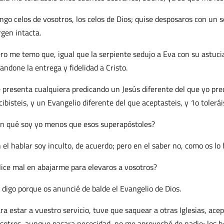
ngo celos de vosotros, los celos de Dios; quise desposaros con un
rgen intacta.
ro me temo que, igual que la serpiente sedujo a Eva con su astuci
andone la entrega y fidelidad a Cristo.
 presenta cualquiera predicando un Jesús diferente del que yo pred
cibisteis, y un Evangelio diferente del que aceptasteis, y 1o tolerái
n qué soy yo menos que esos superapóstoles?
 el hablar soy inculto, de acuerdo; pero en el saber no, como os l
ice mal en abajarme para elevaros a vosotros?
 digo porque os anuncié de balde el Evangelio de Dios.
ra estar a vuestro servicio, tuve que saquear a otras Iglesias, ac
sotros, aunque pasara necesidad, no me aproveché de nadie; los 