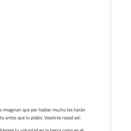
se imaginan que por hablar mucho les harán
a antes que lo pidáis. Vosotros rezad así:
 hágase tu voluntad en la tierra como en el