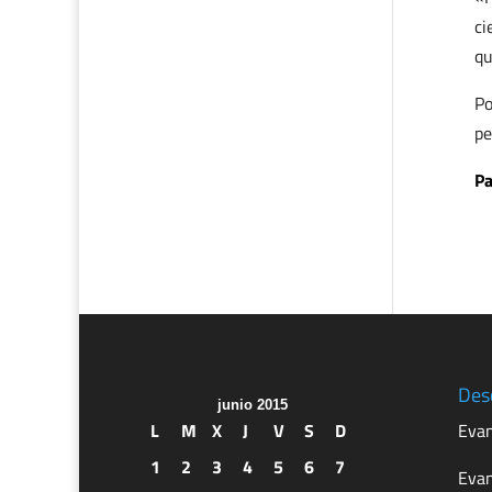
ci
qu
Po
pe
Pa
Des
junio 2015
L
M
X
J
V
S
D
Evan
1
2
3
4
5
6
7
Evan