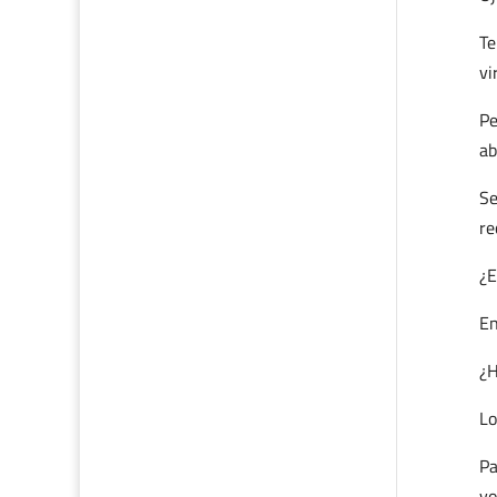
Te
vi
Pe
ab
Se
re
¿E
En
¿H
Lo
Pa
vo