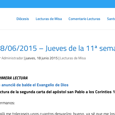
Diócesis
Lecturas de Misa
Comentario Lecturas
Sant
8/06/2015 – Jueves de la 11ª sema
r
Administrador
|
jueves, 18 junio 2015
|
Lecturas de Misa
RIMERA LECTURA
 anuncié de balde el Evangelio de Dios
ctura de la segunda carta del apóstol san Pablo a los Corintios 
ermanos:
alá me toleraseis unos cuantos desvaríos; bueno, ya sé que me los 