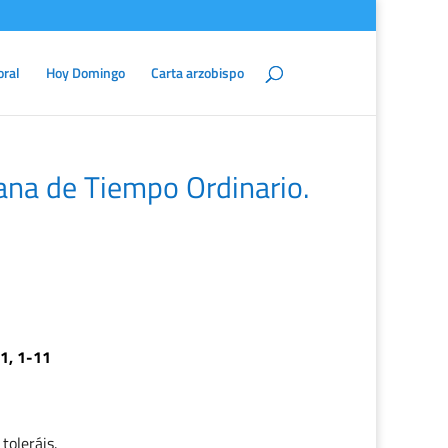
oral
Hoy Domingo
Carta arzobispo
na de Tiempo Ordinario.
11, 1-11
toleráis.