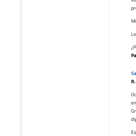
pr
Mi
Lo
¿P
Pa
Sa
R.
Do
en
Gr
di
Es