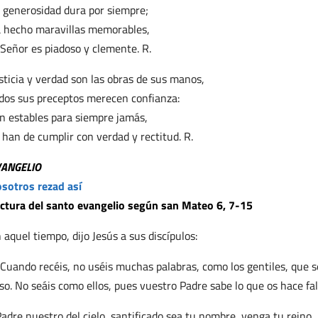
 generosidad dura por siempre;
 hecho maravillas memorables,
 Señor es piadoso y clemente. R.
sticia y verdad son las obras de sus manos,
dos sus preceptos merecen confianza:
n estables para siempre jamás,
 han de cumplir con verdad y rectitud. R.
VANGELIO
sotros rezad así
ctura del santo evangelio según san Mateo 6, 7-15
 aquel tiempo, dijo Jesús a sus discípulos:
Cuando recéis, no uséis muchas palabras, como los gentiles, que 
so. No seáis como ellos, pues vuestro Padre sabe lo que os hace falt
adre nuestro del cielo, santificado sea tu nombre, venga tu reino,