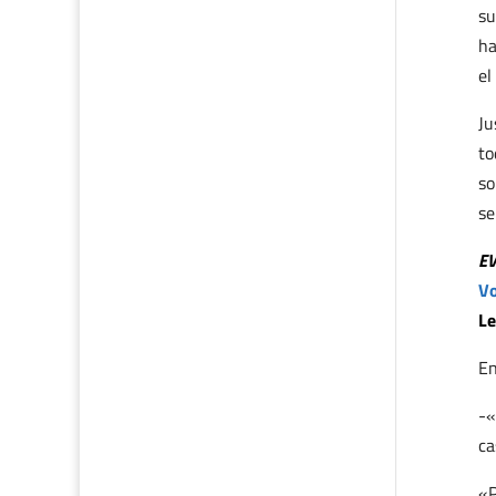
su
ha
el
Ju
to
so
se
E
Vo
Le
En
-«
ca
«P