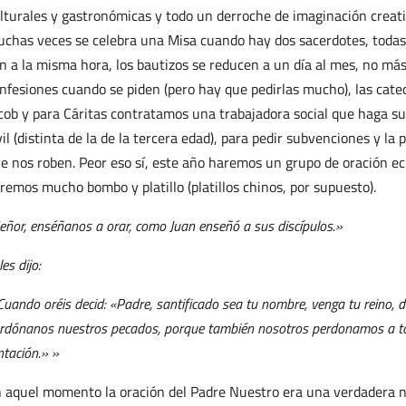
lturales y gastronómicas y todo un derroche de imaginación creat
chas veces se celebra una Misa cuando hay dos sacerdotes, todas 
n a la misma hora, los bautizos se reducen a un día al mes, no más d
nfesiones cuando se piden (pero hay que pedirlas mucho), las cate
cob y para Cáritas contratamos una trabajadora social que haga su
vil (distinta de la de la tercera edad), para pedir subvenciones y 
e nos roben. Peor eso sí, este año haremos un grupo de oración e
remos mucho bombo y platillo (platillos chinos, por supuesto).
eñor, enséñanos a orar, como Juan enseñó a sus discípulos.»
les dijo:
Cuando oréis decid: «Padre, santificado sea tu nombre, venga tu reino,
rdónanos nuestros pecados, porque también nosotros perdonamos a todo
ntación.» »
 aquel momento la oración del Padre Nuestro era una verdadera no