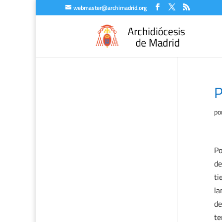
webmaster@archimadrid.org
P
po
Po
de
ti
la
de
te