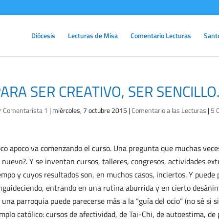
Diócesis
Lecturas de Misa
Comentario Lecturas
Sant
ARA SER CREATIVO, SER SENCILLO
r
Comentarista 1
|
miércoles, 7 octubre 2015
|
Comentario a las Lecturas
|
5 
co apoco va comenzando el curso. Una pregunta que muchas vece
 nuevo?. Y se inventan cursos, talleres, congresos, actividades e
empo y cuyos resultados son, en muchos casos, inciertos. Y puede p
nguideciendo, entrando en una rutina aburrida y en cierto desánim
 una parroquia puede parecerse más a la “guía del ocio” (no sé si s
mplo católico: cursos de afectividad, de Tai-Chi, de autoestima, de 