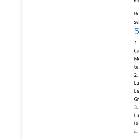
en
Re
se
5
C
Me
te
Lu
La
Gr
Lu
Di