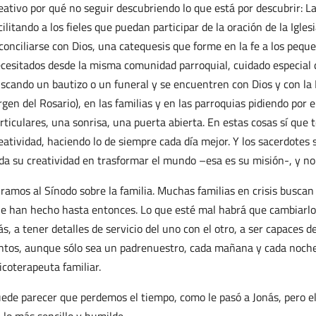
eativo por qué no seguir descubriendo lo que está por descubrir: L
cilitando a los fieles que puedan participar de la oración de la Igle
conciliarse con Dios, una catequesis que forme en la fe a los peque
cesitados desde la misma comunidad parroquial, cuidado especial d
scando un bautizo o un funeral y se encuentren con Dios y con la Ig
rgen del Rosario), en las familias y en las parroquias pidiendo po
rticulares, una sonrisa, una puerta abierta. En estas cosas sí qu
eatividad, haciendo lo de siempre cada día mejor. Y los sacerdotes
da su creatividad en trasformar el mundo –esa es su misión-, y no 
ramos al Sínodo sobre la familia. Muchas familias en crisis buscan
e han hecho hasta entonces. Lo que esté mal habrá que cambiarlo,
s, a tener detalles de servicio del uno con el otro, a ser capaces de
ntos, aunque sólo sea un padrenuestro, cada mañana y cada noche
icoterapeuta familiar.
ede parecer que perdemos el tiempo, como le pasó a Jonás, pero el