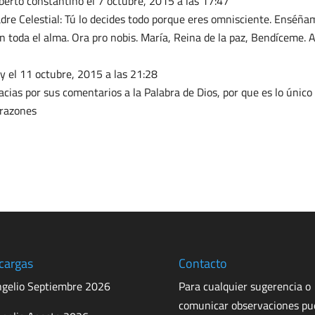
berto constantino
el 7 octubre, 2015 a las 17:47
dre Celestial: Tú lo decides todo porque eres omnisciente. Enséñam
n toda el alma. Ora pro nobis. María, Reina de la paz, Bendíceme.
ly
el 11 octubre, 2015 a las 21:28
acias por sus comentarios a la Palabra de Dios, por que es lo únic
razones
cargas
Contacto
gelio Septiembre 2026
Para cualquier sugerencia o
comunicar observaciones p