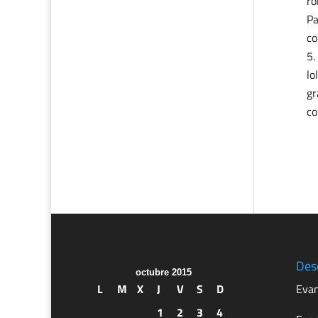
ro
Pa
co
lo
gr
co
Des
octubre 2015
L
M
X
J
V
S
D
Evan
1
2
3
4