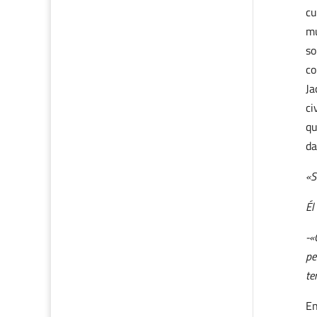
cu
mu
so
co
Ja
ci
qu
da
«S
Él 
-«
pe
te
En