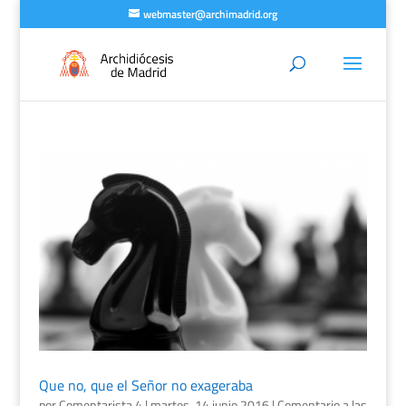
webmaster@archimadrid.org
Que no, que el Señor no exageraba
por
Comentarista 4
|
martes, 14 junio 2016
|
Comentario a las