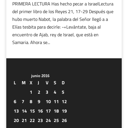
PRIMERA LECTURA Has hecho pecar a IsraelLectura
del primer libro de los Reyes 21, 17-29 Después que
hubo muerto Nabot, la palabra del Señor llegó a a
Elías tesbita para decirle: -«Levántate, baja al
encuentro de Ajab, rey de Israel, que está en
Samaria. Ahora se...
junio 2016
L
M
X
J
V
S
D
1
2
3
4
5
6
7
8
9
10
11
12
13
14
15
16
17
18
19
20
21
22
23
24
25
26