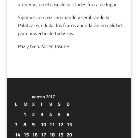
atenerse, en el caso de actitudes fuera de lugar.
Sigamos con paz caminando y sembrando la
Palabra, sin duda, los frutos abundarán en calidad,
para provecho de todos-as.
Paz y bien. Miren Josune
agosto 2017
L
M
X
J
V
S
D
1
2
3
4
5
6
7
8
9
10
11
12
13
14
15
16
17
18
19
20