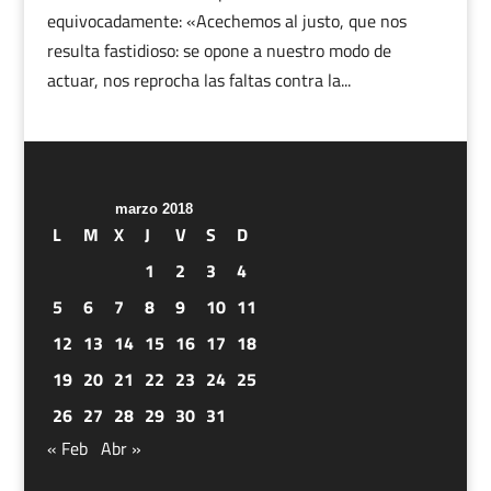
equivocadamente: «Acechemos al justo, que nos
resulta fastidioso: se opone a nuestro modo de
actuar, nos reprocha las faltas contra la...
marzo 2018
L
M
X
J
V
S
D
1
2
3
4
5
6
7
8
9
10
11
12
13
14
15
16
17
18
19
20
21
22
23
24
25
26
27
28
29
30
31
« Feb
Abr »