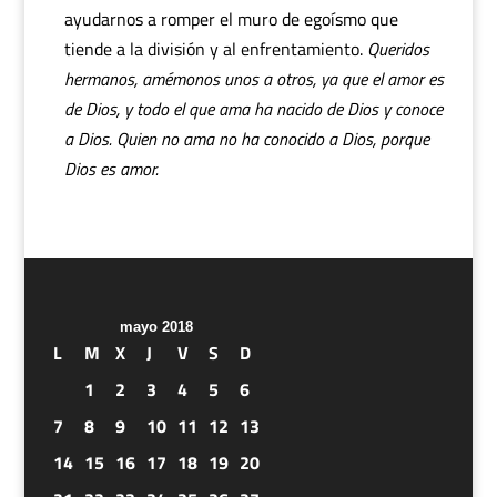
ayudarnos a romper el muro de egoísmo que
tiende a la división y al enfrentamiento.
Queridos
hermanos, amémonos unos a otros, ya que el amor es
de Dios, y todo el que ama ha nacido de Dios y conoce
a Dios. Quien no ama no ha conocido a Dios, porque
Dios es amor.
mayo 2018
L
M
X
J
V
S
D
1
2
3
4
5
6
7
8
9
10
11
12
13
14
15
16
17
18
19
20