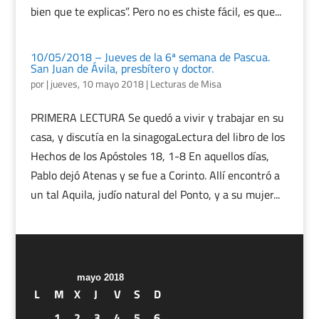
bien que te explicas”. Pero no es chiste fácil, es que...
10/05/2018 – Jueves de la 6ª semana de Pascua.
San Juan de Ávila, presbítero y doctor.
por
|
jueves, 10 mayo 2018
|
Lecturas de Misa
PRIMERA LECTURA Se quedó a vivir y trabajar en su
casa, y discutía en la sinagogaLectura del libro de los
Hechos de los Apóstoles 18, 1-8 En aquellos días,
Pablo dejó Atenas y se fue a Corinto. Allí encontró a
un tal Aquila, judío natural del Ponto, y a su mujer...
mayo 2018
L
M
X
J
V
S
D
1
2
3
4
5
6