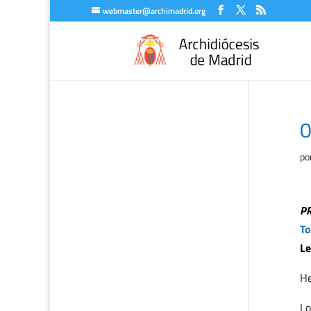
webmaster@archimadrid.org
0
po
P
To
Le
H
Lo