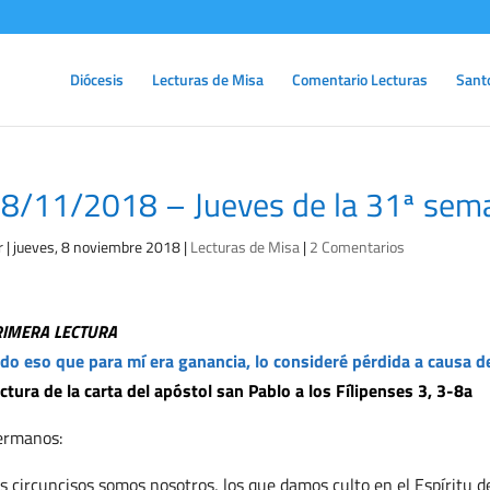
Diócesis
Lecturas de Misa
Comentario Lecturas
Sant
8/11/2018 – Jueves de la 31ª sema
r
|
jueves, 8 noviembre 2018
|
Lecturas de Misa
|
2 Comentarios
RIMERA LECTURA
do eso que para mí era ganancia, lo consideré pérdida a causa d
ctura de la carta del apóstol san Pablo a los Fílipenses 3, 3-8a
ermanos:
s circuncisos somos nosotros, los que damos culto en el Espíritu d