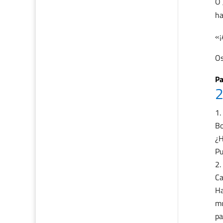
O 
ha
«¡
Os
Pa
2
Bo
¿H
Pu
Ca
Ha
mu
pa