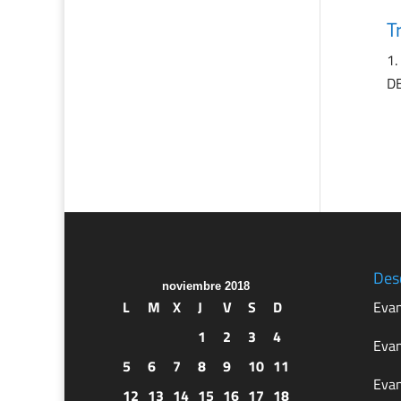
T
DE
Des
noviembre 2018
L
M
X
J
V
S
D
Evan
1
2
3
4
Evan
5
6
7
8
9
10
11
Evan
12
13
14
15
16
17
18