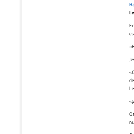
Ha
Le
En
es
«E
Je
«Q
de
ll
«¡
Os
nu