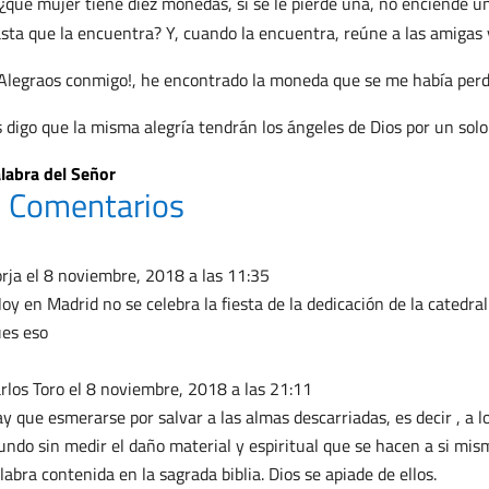
¿que mujer tiene diez monedas, si se le pierde una, no enciende u
sta que la encuentra? Y, cuando la encuentra, reúne a las amigas y 
Alegraos conmigo!, he encontrado la moneda que se me había perd
 digo que la misma alegría tendrán los ángeles de Dios por un solo
labra del Señor
 Comentarios
rja
el 8 noviembre, 2018 a las 11:35
oy en Madrid no se celebra la fiesta de la dedicación de la catedra
es eso
rlos Toro
el 8 noviembre, 2018 a las 21:11
y que esmerarse por salvar a las almas descarriadas, es decir , a lo
ndo sin medir el daño material y espiritual que se hacen a si mis
labra contenida en la sagrada biblia. Dios se apiade de ellos.