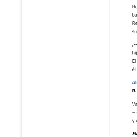
Re
bu
Re
su
¡E
hi
El
él
Al
R.
Ve
– 
y 
E