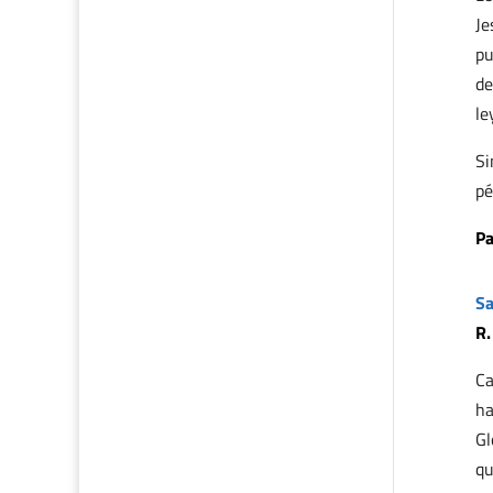
Je
pu
de
le
Si
pé
Pa
Sa
R.
Ca
ha
Gl
qu