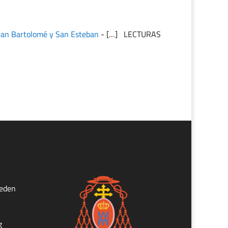
San Bartolomé y San Esteban
- […] LECTURAS
ueden
g