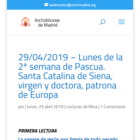
webmaster@archimadrid.org
29/04/2019 – Lunes de la
2ª semana de Pascua.
Santa Catalina de Siena,
virgen y doctora, patrona
de Europa
por
|
lunes, 29 abril 2019
|
Lecturas de Misa
|
1 Comentario
PRIMERA LECTURA
La sangre de Jesús nos limpia de todo pecado